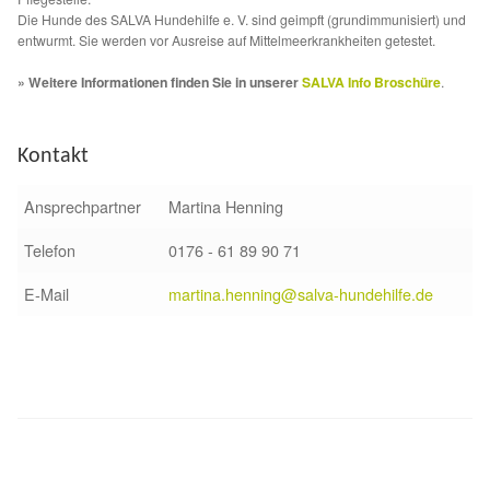
Fördermitgliedschaft
Die Hunde des SALVA Hundehilfe e. V. sind geimpft (grundimmunisiert) und
entwurmt. Sie werden vor Ausreise auf Mittelmeerkrankheiten getestet.
Tierschutz
» Weitere Informationen finden Sie in unserer
SALVA Info Broschüre
.
Auslandstierschutz
Kontakt
Schutzgebühr
Ansprechpartner
Martina Henning
Unsere Notnasen
Telefon
0176 - 61 89 90 71
Notnasen in Deutschland
E-Mail
martina.henning@salva-hundehilfe.de
Notnasen noch im Ausland
Notnasen mit Handicap
Wichtige Gedanken vor der Adoption