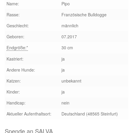
Glückliche Fellnasen
Name:
Pipo
Rasse:
Französische Bulldogge
Happy End Stories
Geschlecht:
männlich
Regenbogenbrücke
Geboren:
07.2017
Endgröße:*
30 cm
Aktuelles
Kastriert:
ja
SALVA News
Andere Hunde:
ja
Reiseberichte
Katzen:
unbekannt
Kinder:
ja
Kreativprojekte
Handicap:
nein
Unsere Partnertierheime
Aktueller Aufenthaltsort:
Deutschland (48565 Steinfurt)
Partnertierheim La Linea in Spanien
Spende an SALVA