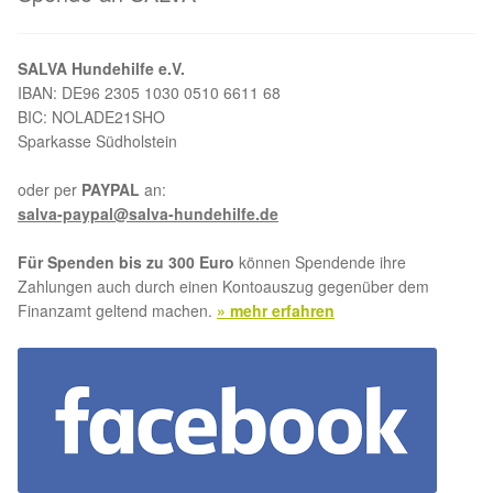
Aktion „Hilfe La Linea“
SALVA Hundehilfe e.V.
IBAN: DE96 2305 1030 0510 6611 68
Updates „Hilfe La Linea“
BIC: NOLADE21SHO
Sparkasse Südholstein
Partnertierheim in Bulgarien
oder per
PAYPAL
an:
salva-paypal@salva-hundehilfe.de
Partnertierheim in Polen
Für Spenden bis zu 300 Euro
können Spendende ihre
Zahlungen auch durch einen Kontoauszug gegenüber dem
Finanzamt geltend machen.
» mehr erfahren