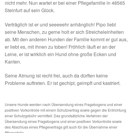
nicht mehr. Nun wartet er bei einer Pflegefamilie in 48565
Spenden 2023
Steinfurt auf sein Glück.
Juli bis Dezember 2023
Verträglich ist er und seeeeehr anhänglich! Pipo liebt
seine Menschen, zu gerne holt er sich Streicheleinheiten
ab. Mit den anderen Hunden der Familie kommt er gut aus,
Januar bis Juni 2023
er liebt es, mit ihnen zu toben! Fröhlich läuft er an der
Leine, er ist wirklich ein Hund ohne große Ecken und
Spenden 2022
Kanten.
Juli bis Dezember 2022
Seine Atmung ist recht frei, auch da dürften keine
Probleme auftreten. Er ist gechipt, geimpft und kastriert.
Januar bis Juni 2022
Spenden 2021
Unsere Hunde werden nach Übersendung eines Fragebogens und einer
positiven Vorkontrolle mit einem Schutzvertrag sowie gegen die Entrichtung
einer Schutzgebühr vermittelt. Das grundsätzliche Verfahren der
Juli bis Dezember 2021
Übersendung eines Fragebogens und einer positiven Vorkontrolle sowie
des Abschluss eines Pflegevertrags gilt auch für die Übernahme einer
Pflegestelle.