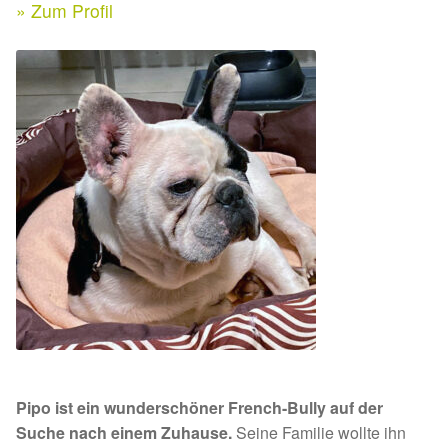
Expan
» Zum Profil
Kontakt & Rechtliches
Aktuelle Spenden 2026
Expan
Facebook
Ihre/Eure Spenden – Januar bis Juni 2026
Instagram
Spenden 2025
Juli bis Dezember 2025
Januar bis Juni 2025
Spenden 2024
Juli bis Dezember 2024
Pipo ist ein wunderschöner French-Bully auf der
Januar bis Juni 2024
Suche nach einem Zuhause.
Seine Familie wollte ihn