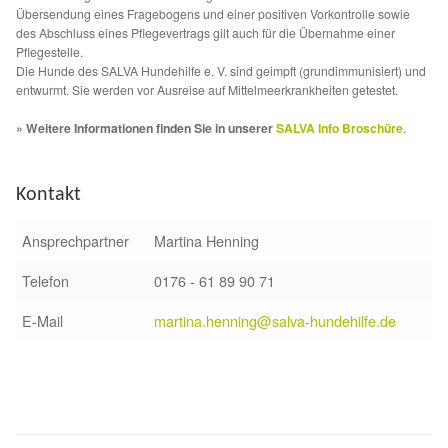
Fördermitgliedschaft
Übersendung eines Fragebogens und einer positiven Vorkontrolle sowie
des Abschluss eines Pflegevertrags gilt auch für die Übernahme einer
Pflegestelle.
Tierschutz
Die Hunde des SALVA Hundehilfe e. V. sind geimpft (grundimmunisiert) und
entwurmt. Sie werden vor Ausreise auf Mittelmeerkrankheiten getestet.
Auslandstierschutz
» Weitere Informationen finden Sie in unserer
SALVA Info Broschüre
.
Schutzgebühr
Kontakt
Unsere Notnasen
Ansprechpartner
Martina Henning
Notnasen in Deutschland
Telefon
0176 - 61 89 90 71
Notnasen noch im Ausland
E-Mail
martina.henning@salva-hundehilfe.de
Notnasen mit Handicap
Wichtige Gedanken vor der Adoption