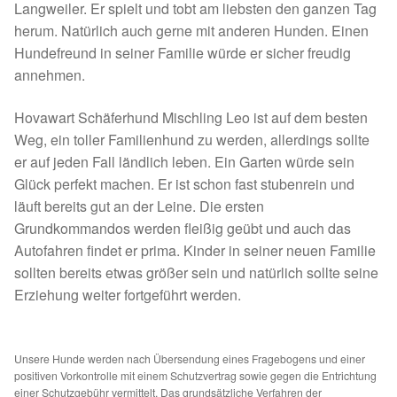
Langweiler. Er spielt und tobt am liebsten den ganzen Tag
Spenden 2023
herum. Natürlich auch gerne mit anderen Hunden. Einen
Hundefreund in seiner Familie würde er sicher freudig
Juli bis Dezember 2023
annehmen.
Hovawart Schäferhund Mischling Leo ist auf dem besten
Januar bis Juni 2023
Weg, ein toller Familienhund zu werden, allerdings sollte
er auf jeden Fall ländlich leben. Ein Garten würde sein
Spenden 2022
Glück perfekt machen. Er ist schon fast stubenrein und
läuft bereits gut an der Leine. Die ersten
Juli bis Dezember 2022
Grundkommandos werden fleißig geübt und auch das
Autofahren findet er prima. Kinder in seiner neuen Familie
Januar bis Juni 2022
sollten bereits etwas größer sein und natürlich sollte seine
Erziehung weiter fortgeführt werden.
Spenden 2021
Juli bis Dezember 2021
Unsere Hunde werden nach Übersendung eines Fragebogens und einer
positiven Vorkontrolle mit einem Schutzvertrag sowie gegen die Entrichtung
einer Schutzgebühr vermittelt. Das grundsätzliche Verfahren der