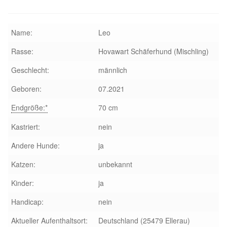
Glückliche Fellnasen
Happy End Stories
Name:
Leo
Rasse:
Hovawart Schäferhund (Mischling)
Regenbogenbrücke
Geschlecht:
männlich
Aktuelles
Geboren:
07.2021
Endgröße:*
70 cm
SALVA News
Kastriert:
nein
Reiseberichte
Andere Hunde:
ja
Kreativprojekte
Katzen:
unbekannt
Kinder:
ja
Unsere Partnertierheime
Handicap:
nein
Partnertierheim La Linea in Spanien
Aktueller Aufenthaltsort:
Deutschland (25479 Ellerau)