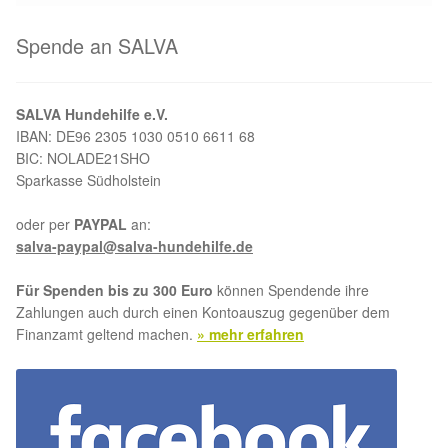
Aktion „Hilfe La Linea“
Spende an SALVA
Updates „Hilfe La Linea“
SALVA Hundehilfe e.V.
IBAN: DE96 2305 1030 0510 6611 68
Partnertierheim in Bulgarien
BIC: NOLADE21SHO
Sparkasse Südholstein
Partnertierheim in Polen
oder per
PAYPAL
an:
salva-paypal@salva-hundehilfe.de
Für Spenden bis zu 300 Euro
können Spendende ihre
Zahlungen auch durch einen Kontoauszug gegenüber dem
Finanzamt geltend machen.
» mehr erfahren