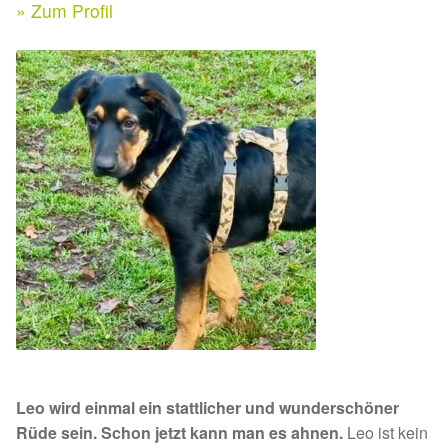
Expan
» Zum Profil
Kontakt & Rechtliches
Aktuelle Spenden 2026
Expan
Facebook
Ihre/Eure Spenden – Januar bis Juni 2026
Instagram
Spenden 2025
Juli bis Dezember 2025
Januar bis Juni 2025
Spenden 2024
Juli bis Dezember 2024
Leo wird einmal ein stattlicher und wunderschöner
Januar bis Juni 2024
Rüde sein. Schon jetzt kann man es ahnen.
Leo ist kein