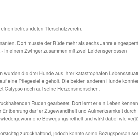
ür einen befreundeten Tierschutzverein.
mänien. Dort musste der Rüde mehr als sechs Jahre eingesperrt
 - in einem Zwinger zusammen mit zwei Leidensgenossen
n wurden die drei Hunde aus ihrer katastrophalen Lebenssituat
auf eine Pflegestelle geholt. Die beiden anderen Hunde konnte
artet Calypso noch auf seine Herzensmenschen.
urückhaltenden Rüden gearbeitet. Dort lernt er ein Leben kennen
er Entbehrung darf er Zugewandtheit und Aufmerksamkeit durch
 wiedergewonnene Bewegungsfreiheit und wirkt dabei wie verjü
orsichtig zurückhaltend, jedoch konnte seine Bezugsperson se