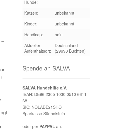
Hunde:
Katzen:
unbekannt
Kinder:
unbekannt
Handicap:
nein
 –
Aktueller
Deutschland
Aufenthaltsort:
(29690 Büchten)
Spende an SALVA
ion
n
SALVA Hundehilfe e.V.
IBAN: DE96 2305 1030 0510 6611
,
68
BIC: NOLADE21SHO
ngt.
Sparkasse Südholstein
in
oder per
PAYPAL
an: