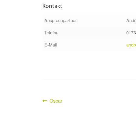
Kontakt
Ansprechpartner
Andr
Telefon
0173
E-Mail
andr
Vorheriger
Oscar
Beitragsnavigation
Beitrag: