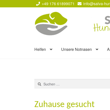
+49 176 61899071
info@salva-hun
Zur
Zum
Navigation
Inhalt
springen
springen
Helfen
Unsere Notnasen
A
Suchen
nach:
Zuhause gesucht