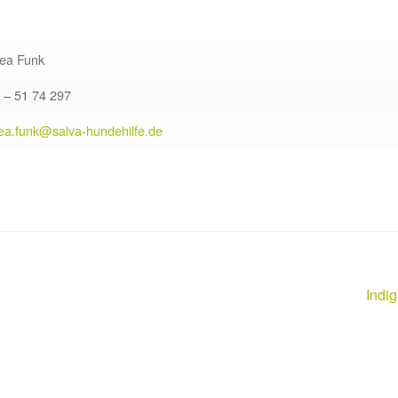
ea Funk
 – 51 74 297
ea.funk@salva-hundehilfe.de
Näch
Indi
Beitr