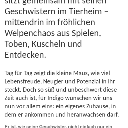
sitzt gemeinsam mit seinen
Spenden 2023
Geschwistern im Tierheim –
mittendrin im fröhlichen
Juli bis Dezember 2023
Welpenchaos aus Spielen,
Januar bis Juni 2023
Toben, Kuscheln und
Spenden 2022
Entdecken.
Juli bis Dezember 2022
Tag für Tag zeigt die kleine Maus, wie viel
Lebensfreude, Neugier und Potenzial in ihr
Januar bis Juni 2022
steckt. Doch so süß und unbeschwert diese
Spenden 2021
Zeit auch ist, für Indigo wünschen wir uns
nun vor allem eins: ein eigenes Zuhause, in
Juli bis Dezember 2021
dem er ankommen und heranwachsen darf.
Er ist, wie seine Geschwister, nicht einfach nur ein