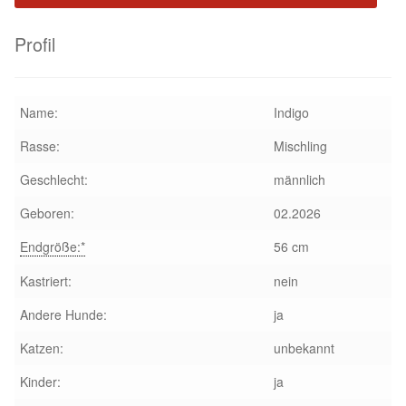
Aktion „Hilfe La Linea“
Profil
Updates „Hilfe La Linea“
Name:
Indigo
Partnertierheim in Bulgarien
Rasse:
Mischling
Partnertierheim in Polen
Geschlecht:
männlich
Geboren:
02.2026
Endgröße:*
56 cm
Kastriert:
nein
Andere Hunde:
ja
Katzen:
unbekannt
Kinder:
ja