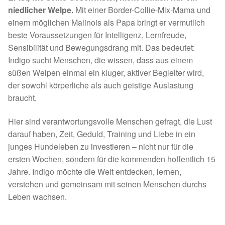
Fördermitgliedschaft
niedlicher Welpe.
Mit einer Border-Collie-Mix-Mama und
einem möglichen Malinois als Papa bringt er vermutlich
Tierschutz
beste Voraussetzungen für Intelligenz, Lernfreude,
Sensibilität und Bewegungsdrang mit. Das bedeutet:
Auslandstierschutz
Indigo sucht Menschen, die wissen, dass aus einem
süßen Welpen einmal ein kluger, aktiver Begleiter wird,
Schutzgebühr
der sowohl körperliche als auch geistige Auslastung
braucht.
Unsere Notnasen
Hier sind verantwortungsvolle Menschen gefragt, die Lust
darauf haben, Zeit, Geduld, Training und Liebe in ein
Notnasen in Deutschland
junges Hundeleben zu investieren – nicht nur für die
ersten Wochen, sondern für die kommenden hoffentlich 15
Notnasen noch im Ausland
Jahre. Indigo möchte die Welt entdecken, lernen,
verstehen und gemeinsam mit seinen Menschen durchs
Notnasen mit Handicap
Leben wachsen.
Wichtige Gedanken vor der Adoption