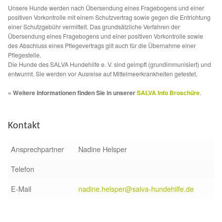
Unsere Hunde werden nach Übersendung eines Fragebogens und einer
Sicherheitsgeschirr
positiven Vorkontrolle mit einem Schutzvertrag sowie gegen die Entrichtung
einer Schutzgebühr vermittelt. Das grundsätzliche Verfahren der
Übersendung eines Fragebogens und einer positiven Vorkontrolle sowie
Mittelmeerkrankheiten
des Abschluss eines Pflegevertrags gilt auch für die Übernahme einer
Pflegestelle.
Die Hunde des SALVA Hundehilfe e. V. sind geimpft (grundimmunisiert) und
Leishmaniose
entwurmt. Sie werden vor Ausreise auf Mittelmeerkrankheiten getestet.
» Weitere Informationen finden Sie in unserer
SALVA Info Broschüre
.
Qualzucht bei Hunden
Sonderfarben bei Hunden
Kontakt
Zwingerhusten
Ansprechpartner
Nadine Helsper
Telefon
Ablauf Adoption
E-Mail
nadine.helsper@salva-hundehilfe.de
Info Broschüre – SALVA Hundehilfe e.V.