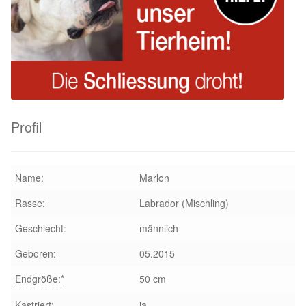
Aktion „Hilfe La Linea“
Updates „Hilfe La Linea“
Partnertierheim in Bulgarien
Profil
Partnertierheim in Polen
Name:
Marlon
Rasse:
Labrador (Mischling)
Geschlecht:
männlich
Geboren:
05.2015
Endgröße:*
50 cm
Kastriert:
ja