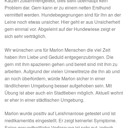
Katzen zusammengelebt, dies stellt überhaupt kein
Problem dar. Gern kann er zu einem netten Ersthund
Sicherheitsgeschirr
vermittelt werden. Hundebegegnungen sind für ihn an der
Leine noch etwas unsicher. Hier geht er aus Unsicherheit
Mittelmeerkrankheiten
gern einmal vor. Abgeleint auf der Hundewiese zeigt er
sich sehr verträglich.
Leishmaniose
Wir wünschen uns für Marlon Menschen die viel Zeit
Qualzucht bei Hunden
haben ihm Liebe und Geduld entgegenzubringen. Die
gern mit ihm spazieren gehen und bereit sind mit ihm zu
Sonderfarben bei Hunden
arbeiten. Aufgrund der vielen Umweltreize die ihn ab und
an noch überfordern, würde Marlon sicher in einer
Zwingerhusten
ländlicheren Umgebung besser aufgehoben sein. Mit
Übung ist aber auch ein Stadtleben möglich. Aktuell wohnt
er eher in einer städtischen Umgebung.
Ablauf Adoption
Marlon wurde positiv auf Leishmaniose getestet und ist
Info Broschüre – SALVA Hundehilfe e.V.
medikamentös eingestellt. Er zeigt keinerlei Symptome.
Seine gesundheitliche Verfassung ist sehr gut, jedoch