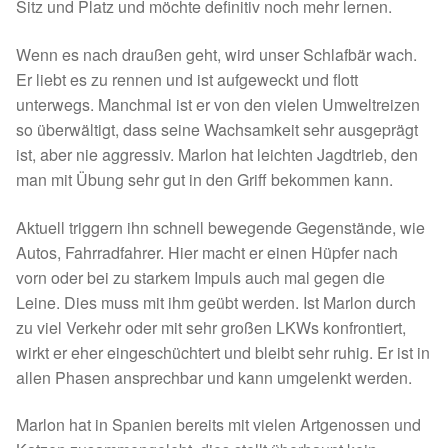
Fördermitgliedschaft
Sitz und Platz und möchte definitiv noch mehr lernen.
Wenn es nach draußen geht, wird unser Schlafbär wach.
Tierschutz
Er liebt es zu rennen und ist aufgeweckt und flott
unterwegs. Manchmal ist er von den vielen Umweltreizen
Auslandstierschutz
so überwältigt, dass seine Wachsamkeit sehr ausgeprägt
ist, aber nie aggressiv. Marlon hat leichten Jagdtrieb, den
Schutzgebühr
man mit Übung sehr gut in den Griff bekommen kann.
Unsere Notnasen
Aktuell triggern ihn schnell bewegende Gegenstände, wie
Autos, Fahrradfahrer. Hier macht er einen Hüpfer nach
Notnasen in Deutschland
vorn oder bei zu starkem Impuls auch mal gegen die
Leine. Dies muss mit ihm geübt werden. Ist Marlon durch
Notnasen noch im Ausland
zu viel Verkehr oder mit sehr großen LKWs konfrontiert,
wirkt er eher eingeschüchtert und bleibt sehr ruhig. Er ist in
Notnasen mit Handicap
allen Phasen ansprechbar und kann umgelenkt werden.
Marlon hat in Spanien bereits mit vielen Artgenossen und
Wichtige Gedanken vor der Adoption