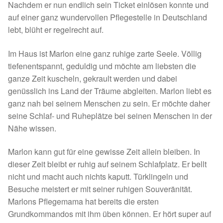
Nachdem er nun endlich sein Ticket einlösen konnte und
Spenden 2023
auf einer ganz wundervollen Pflegestelle in Deutschland
lebt, blüht er regelrecht auf.
Juli bis Dezember 2023
Im Haus ist Marlon eine ganz ruhige zarte Seele. Völlig
tiefenentspannt, geduldig und möchte am liebsten die
Januar bis Juni 2023
ganze Zeit kuscheln, gekrault werden und dabei
genüsslich ins Land der Träume abgleiten. Marlon liebt es
Spenden 2022
ganz nah bei seinem Menschen zu sein. Er möchte daher
seine Schlaf- und Ruheplätze bei seinen Menschen in der
Juli bis Dezember 2022
Nähe wissen.
Januar bis Juni 2022
Marlon kann gut für eine gewisse Zeit allein bleiben. In
dieser Zeit bleibt er ruhig auf seinem Schlafplatz. Er bellt
Spenden 2021
nicht und macht auch nichts kaputt. Türklingeln und
Besuche meistert er mit seiner ruhigen Souveränität.
Juli bis Dezember 2021
Marlons Pflegemama hat bereits die ersten
Grundkommandos mit ihm üben können. Er hört super auf