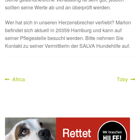
Glückliche Fellnasen
sollten seine Werte ab und an überprüft werden.
Happy End Stories
Wer hat sich in unseren Herzensbrecher verliebt? Marlon
befindet sich aktuell in 20359 Hamburg und kann auf
Regenbogenbrücke
seiner Pflegestelle besucht werden. Bitte nehmen Sie
Kontakt zu seiner Vermittlerin der SALVA Hundehilfe auf.
Aktuelles
SALVA News
Vorheriger
Nächster
Africa
Toby
Beitragsnavigation
Reiseberichte
Beitrag:
Beitrag:
Kreativprojekte
Unsere Partnertierheime
Partnertierheim La Linea in Spanien