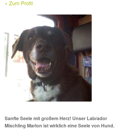
Expan
» Zum Profil
Kontakt & Rechtliches
Aktuelle Spenden 2026
Expan
Facebook
Ihre/Eure Spenden – Januar bis Juni 2026
Instagram
Spenden 2025
Juli bis Dezember 2025
Januar bis Juni 2025
Spenden 2024
Juli bis Dezember 2024
Sanfte Seele mit großem Herz! Unser Labrador
Januar bis Juni 2024
Mischling Marlon ist wirklich eine Seele von Hund.