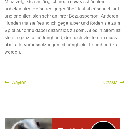
Fördermitgliedschaft
Mina zeigt sich anfänglich noch etwas schüchtern
unbekannten Personen gegenüber, taut aber schnell auf
und orientiert sich sehr an ihrer Bezugsperson. Anderen
Tierschutz
Hunden tritt sie freundlich gegenüber und fordert sie zum
Spiel auf ohne dabei distanzlos zu sein. Alles in allem ist
Auslandstierschutz
sie ein ganz toller Junghund, der noch viel lernen muss
aber alle Voraussetzungen mitbringt, ein Traumhund zu
Schutzgebühr
werden.
Unsere Notnasen
Notnasen in Deutschland
Vorheriger
Nächster
Waylon
Cassia
Beitragsnavigation
Beitrag:
Beitrag:
Notnasen noch im Ausland
Notnasen mit Handicap
Wichtige Gedanken vor der Adoption