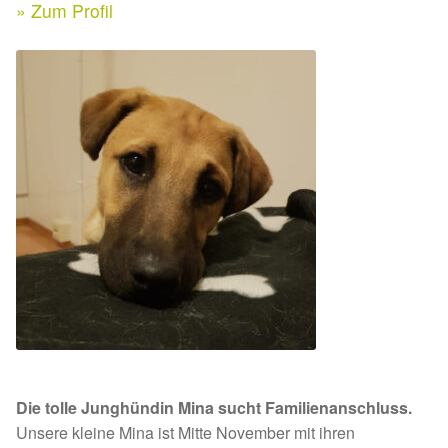
Expan
» Zum Profil
Kontakt & Rechtliches
Aktuelle Spenden 2026
Expan
Facebook
Ihre/Eure Spenden – Januar bis Juni 2026
Instagram
Spenden 2025
Juli bis Dezember 2025
Januar bis Juni 2025
Spenden 2024
Juli bis Dezember 2024
Die tolle Junghündin Mina sucht Familienanschluss.
Januar bis Juni 2024
Unsere kleine Mina ist Mitte November mit ihren