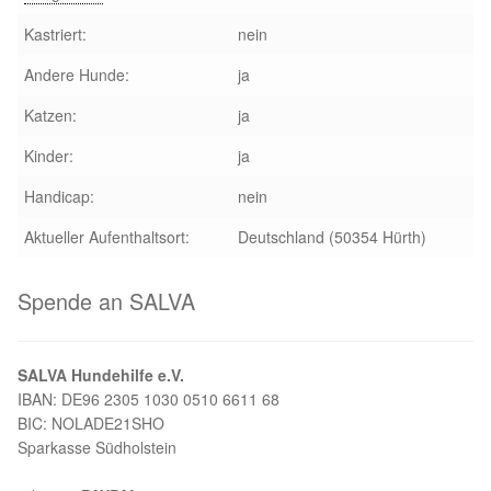
Glückliche Fellnasen
Kastriert:
nein
Happy End Stories
Andere Hunde:
ja
Katzen:
ja
Regenbogenbrücke
Kinder:
ja
Aktuelles
Handicap:
nein
Aktueller Aufenthaltsort:
Deutschland (50354 Hürth)
SALVA News
Spende an SALVA
Reiseberichte
Kreativprojekte
SALVA Hundehilfe e.V.
IBAN: DE96 2305 1030 0510 6611 68
Unsere Partnertierheime
BIC: NOLADE21SHO
Sparkasse Südholstein
Partnertierheim La Linea in Spanien