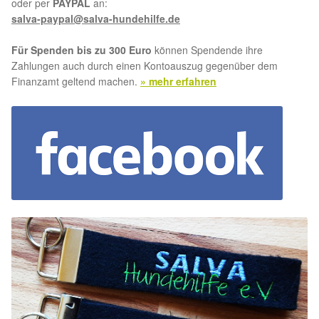
oder per
PAYPAL
an:
salva-paypal@salva-hundehilfe.de
Aktion „Hilfe La Linea“
Für Spenden bis zu 300 Euro
können Spendende ihre
Updates „Hilfe La Linea“
Zahlungen auch durch einen Kontoauszug gegenüber dem
Finanzamt geltend machen.
» mehr erfahren
Partnertierheim in Bulgarien
Partnertierheim in Polen