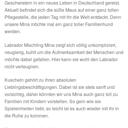
Geschwistern in ein neues Leben in Deutschland gereist.
Spenden 2023
Aktuell befindet sich die süße Maus auf einer ganz tollen
Pflegestelle, die jeden Tag mit ihr die Welt entdeckt. Denn
Juli bis Dezember 2023
unsere Mina möchte mal ein ganz toller Familienhund
werden.
Januar bis Juni 2023
Labrador Mischling Mina zeigt sich völlig unkompliziert,
neugierig, buhlt um die Aufmerksamkeit der Menschen und
Spenden 2022
möchte dabei gefallen. Hier kann sie wohl den Labrador
nicht verleugnen.
Juli bis Dezember 2022
Kuscheln gehört zu ihren absoluten
Januar bis Juni 2022
Lieblingsbeschäftigungen. Dabei ist sie stets sanft und
vorsichtig, daher könnten wir uns Mina auch ganz toll zu
Spenden 2021
Familien mit Kindern vorstellen. So gern wie sie
Spieleinheiten liebt, so leicht ist es auch wieder mit ihr in
Juli bis Dezember 2021
die Ruhe zu kommen.