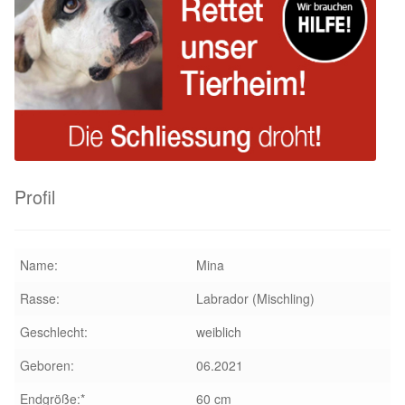
Sicherheitsgeschirr
Mittelmeerkrankheiten
Leishmaniose
Qualzucht bei Hunden
Profil
Sonderfarben bei Hunden
Name:
Mina
Zwingerhusten
Rasse:
Labrador (Mischling)
Ablauf Adoption
Geschlecht:
weiblich
Info Broschüre – SALVA Hundehilfe e.V.
Geboren:
06.2021
Endgröße:*
60 cm