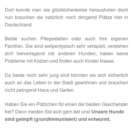
Spenden 2023
Dort konnte man sie glücklicherweise herausholen doch
nun brauchen sie natürlich noch dringend Plätze hier in
Juli bis Dezember 2023
Deutschland.
Beide suchen Pflegestellen oder auch ihre eigenen
Januar bis Juni 2023
Familien. Sie sind welpentypisch sehr verspielt, verstehen
sich hervorragend mit anderen Hunden, haben keine
Spenden 2022
Probleme mit Katzen und finden auch Kinder klasse.
Juli bis Dezember 2022
Da beide noch sehr jung sind könnten sie sich sicherlich
auch an das Leben in der Stadt gewöhnen und brauchen
Januar bis Juni 2022
nicht zwingend Haus und Garten.
Spenden 2021
Haben Sie ein Plätzchen für einen der beiden Geschwister
frei? Dann melden Sie sich gern bei uns!
Unsere Hunde
Juli bis Dezember 2021
sind geimpft (grundimmunisiert) und entwurmt.