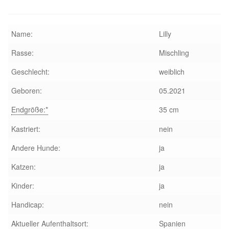
Sicherheitsgeschirr
Name:
Lilly
Mittelmeerkrankheiten
Rasse:
Mischling
Leishmaniose
Geschlecht:
weiblich
Geboren:
05.2021
Qualzucht bei Hunden
Endgröße:*
35 cm
Sonderfarben bei Hunden
Kastriert:
nein
Andere Hunde:
ja
Zwingerhusten
Katzen:
ja
Ablauf Adoption
Kinder:
ja
Handicap:
nein
Info Broschüre – SALVA Hundehilfe e.V.
Aktueller Aufenthaltsort:
Spanien