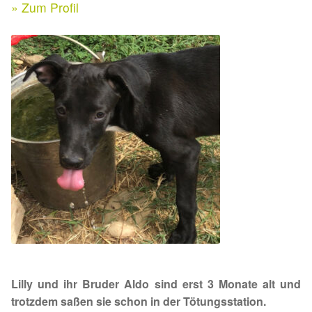
Expan
» Zum Profil
Kontakt & Rechtliches
Aktuelle Spenden 2026
Expan
Facebook
Ihre/Eure Spenden – Januar bis Juni 2026
Instagram
Spenden 2025
Juli bis Dezember 2025
Januar bis Juni 2025
Spenden 2024
Juli bis Dezember 2024
Lilly und ihr Bruder Aldo sind erst 3 Monate alt und
Januar bis Juni 2024
trotzdem saßen sie schon in der Tötungsstation.