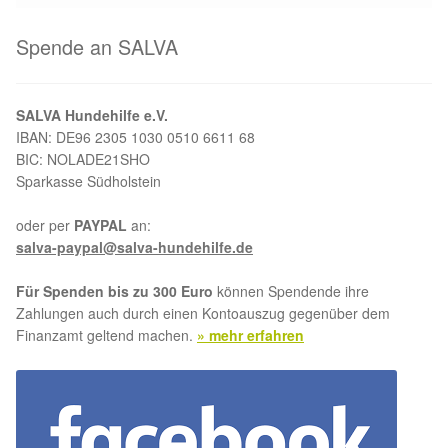
Glückliche Fellnasen
Spende an SALVA
Happy End Stories
Regenbogenbrücke
SALVA Hundehilfe e.V.
IBAN: DE96 2305 1030 0510 6611 68
BIC: NOLADE21SHO
Aktuelles
Sparkasse Südholstein
SALVA News
oder per
PAYPAL
an:
salva-paypal@salva-hundehilfe.de
Reiseberichte
Für Spenden bis zu 300 Euro
können Spendende ihre
Zahlungen auch durch einen Kontoauszug gegenüber dem
Kreativprojekte
Finanzamt geltend machen.
» mehr erfahren
Unsere Partnertierheime
Partnertierheim La Linea in Spanien