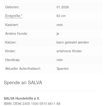
Geboren:
01.2026
Aktion „Hilfe La Linea“
Endgröße:*
63 cm
Updates „Hilfe La Linea“
Kastriert:
nein
Andere Hunde:
ja
Partnertierheim in Bulgarien
Katzen:
kann getestet werden
Partnertierheim in Polen
Kinder:
erfahrene Kinder
Handicap:
nein
Aktueller Aufenthaltsort:
Spanien
Spende an SALVA
SALVA Hundehilfe e.V.
IBAN: DE96 2305 1030 0510 6611 68