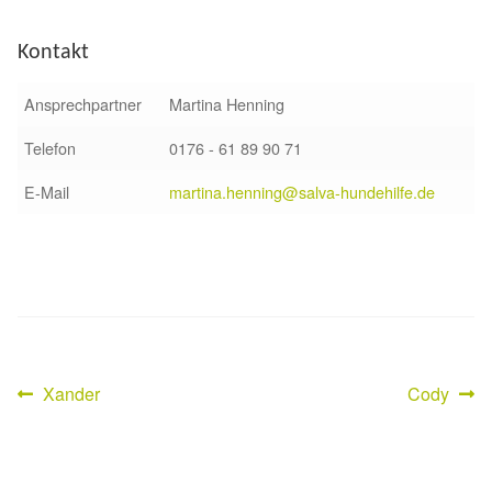
Sicherheitsgeschirr
Kontakt
Mittelmeerkrankheiten
Ansprechpartner
Martina Henning
Telefon
0176 - 61 89 90 71
Leishmaniose
E-Mail
martina.henning@salva-hundehilfe.de
Qualzucht bei Hunden
Sonderfarben bei Hunden
Zwingerhusten
Ablauf Adoption
Vorheriger
Nächster
Xander
Cody
Beitragsnavigation
Beitrag:
Beitrag:
Info Broschüre – SALVA Hundehilfe e.V.