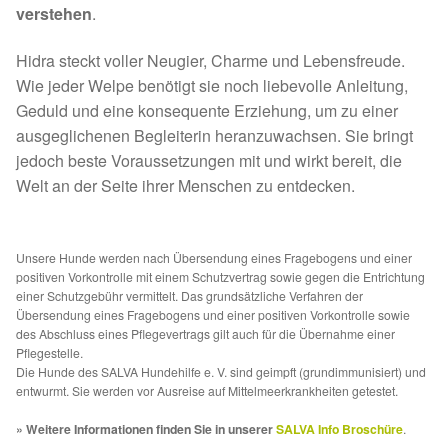
Fördermitgliedschaft
verstehen
.
Tierschutz
Hidra steckt voller Neugier, Charme und Lebensfreude.
Wie jeder Welpe benötigt sie noch liebevolle Anleitung,
Auslandstierschutz
Geduld und eine konsequente Erziehung, um zu einer
ausgeglichenen Begleiterin heranzuwachsen. Sie bringt
jedoch beste Voraussetzungen mit und wirkt bereit, die
Schutzgebühr
Welt an der Seite ihrer Menschen zu entdecken.
Unsere Notnasen
Unsere Hunde werden nach Übersendung eines Fragebogens und einer
Notnasen in Deutschland
positiven Vorkontrolle mit einem Schutzvertrag sowie gegen die Entrichtung
einer Schutzgebühr vermittelt. Das grundsätzliche Verfahren der
Übersendung eines Fragebogens und einer positiven Vorkontrolle sowie
Notnasen noch im Ausland
des Abschluss eines Pflegevertrags gilt auch für die Übernahme einer
Pflegestelle.
Notnasen mit Handicap
Die Hunde des SALVA Hundehilfe e. V. sind geimpft (grundimmunisiert) und
entwurmt. Sie werden vor Ausreise auf Mittelmeerkrankheiten getestet.
Wichtige Gedanken vor der Adoption
» Weitere Informationen finden Sie in unserer
SALVA Info Broschüre
.