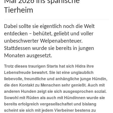
Mai 2026 ins spanische
Spenden 2023
Tierheim
Juli bis Dezember 2023
Dabei sollte sie eigentlich noch die Welt
Januar bis Juni 2023
entdecken – behütet, geliebt und voller
unbeschwerter Welpenabenteuer.
Spenden 2022
Stattdessen wurde sie bereits in jungen
Monaten ausgesetzt.
Juli bis Dezember 2022
Trotz dieses traurigen Starts hat sich Hidra ihre
Lebensfreude bewahrt. Sie ist eine unglaublich
Januar bis Juni 2022
liebevolle, freundliche und anhängliche junge Hündin,
die den Kontakt zu Menschen sehr genießt. Auch mit
Spenden 2021
anderen Hunden zeigt sie sich ausgesprochen sozial.
Sowohl mit Rüden als auch mit Hündinnen wurde sie
Juli bis Dezember 2021
bereits erfolgreich vergesellschaftet und bislang
scheint sie sich mit jedem Vierbeiner bestens zu