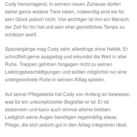
Fördermitgliedschaft
Cody hervorragend. In seinem neuen Zuhause dürfen
daher gerne weitere Tiere leben, notwendig sind sie für
Tierschutz
sein Glück jedoch nicht. Viel wichtiger ist ihm ein Mensch,
der Zeit für ihn hat und sein eher gemütliches Tempo zu
Auslandstierschutz
schätzen weiß.
Spaziergänge mag Cody sehr, allerdings ohne Hektik. Er
Schutzgebühr
schnüffelt gerne ausgiebig und erkundet die Welt in aller
Ruhe. Treppen gehören hingegen nicht zu seinen
Unsere Notnasen
Lieblingsbeschäftigungen und sollten möglichst nur eine
untergeordnete Rolle in seinem Alltag spielen.
Notnasen in Deutschland
Auf seiner Pflegestelle hat Cody von Anfang an bewiesen,
Notnasen noch im Ausland
was für ein unkomplizierter Begleiter er ist: Er ist
stubenrein und kann auch einmal alleine bleiben.
Notnasen mit Handicap
Lediglich seine Augen benötigen regelmäßig etwas
Pflege, die sich jedoch gut in den Alltag integrieren lässt.
Wichtige Gedanken vor der Adoption