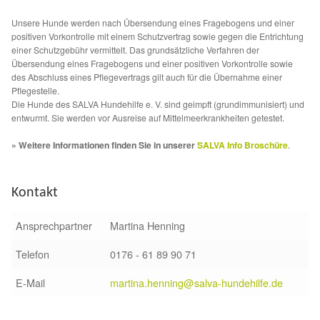
Sicherheitsgeschirr
Unsere Hunde werden nach Übersendung eines Fragebogens und einer
positiven Vorkontrolle mit einem Schutzvertrag sowie gegen die Entrichtung
einer Schutzgebühr vermittelt. Das grundsätzliche Verfahren der
Mittelmeerkrankheiten
Übersendung eines Fragebogens und einer positiven Vorkontrolle sowie
des Abschluss eines Pflegevertrags gilt auch für die Übernahme einer
Pflegestelle.
Leishmaniose
Die Hunde des SALVA Hundehilfe e. V. sind geimpft (grundimmunisiert) und
entwurmt. Sie werden vor Ausreise auf Mittelmeerkrankheiten getestet.
Qualzucht bei Hunden
» Weitere Informationen finden Sie in unserer
SALVA Info Broschüre
.
Sonderfarben bei Hunden
Kontakt
Zwingerhusten
Ansprechpartner
Martina Henning
Ablauf Adoption
Telefon
0176 - 61 89 90 71
E-Mail
martina.henning@salva-hundehilfe.de
Info Broschüre – SALVA Hundehilfe e.V.