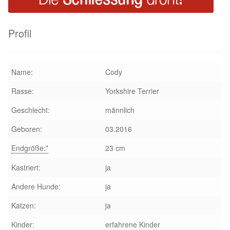
Aktion „Hilfe La Linea“
Profil
Updates „Hilfe La Linea“
Name:
Cody
Partnertierheim in Bulgarien
Rasse:
Yorkshire Terrier
Partnertierheim in Polen
Geschlecht:
männlich
Geboren:
03.2016
Endgröße:*
23 cm
Kastriert:
ja
Andere Hunde:
ja
Katzen:
ja
Kinder:
erfahrene Kinder