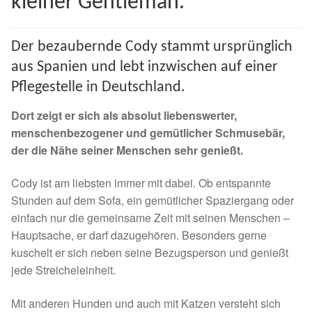
kleiner Gentleman.
Spenden 2023
Der bezaubernde Cody stammt ursprünglich
Juli bis Dezember 2023
aus Spanien und lebt inzwischen auf einer
Pflegestelle in Deutschland.
Januar bis Juni 2023
Dort zeigt er sich als absolut liebenswerter,
Spenden 2022
menschenbezogener und gemütlicher Schmusebär,
der die Nähe seiner Menschen sehr genießt.
Juli bis Dezember 2022
Cody ist am liebsten immer mit dabei. Ob entspannte
Stunden auf dem Sofa, ein gemütlicher Spaziergang oder
Januar bis Juni 2022
einfach nur die gemeinsame Zeit mit seinen Menschen –
Hauptsache, er darf dazugehören. Besonders gerne
Spenden 2021
kuschelt er sich neben seine Bezugsperson und genießt
jede Streicheleinheit.
Juli bis Dezember 2021
Mit anderen Hunden und auch mit Katzen versteht sich