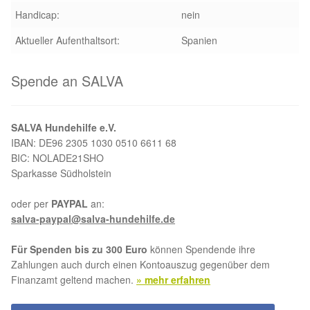
Handicap:
nein
Aktion „Hilfe La Linea“
Aktueller Aufenthaltsort:
Spanien
Updates „Hilfe La Linea“
Spende an SALVA
Partnertierheim in Bulgarien
SALVA Hundehilfe e.V.
Partnertierheim in Polen
IBAN: DE96 2305 1030 0510 6611 68
BIC: NOLADE21SHO
Sparkasse Südholstein
oder per
PAYPAL
an:
salva-paypal@salva-hundehilfe.de
Für Spenden bis zu 300 Euro
können Spendende ihre
Zahlungen auch durch einen Kontoauszug gegenüber dem
Finanzamt geltend machen.
» mehr erfahren