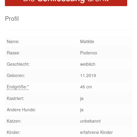
Glückliche Fellnasen
Profil
Happy End Stories
Regenbogenbrücke
Name:
Matilde
Aktuelles
Rasse:
Podenco
Geschlecht:
weiblich
SALVA News
Geboren:
11.2019
Reiseberichte
Endgröße:*
46 cm
Kastriert:
ja
Kreativprojekte
Andere Hunde:
ja
Unsere Partnertierheime
Katzen:
unbekannt
Partnertierheim La Linea in Spanien
Kinder:
erfahrene Kinder