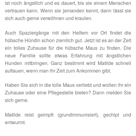
ist noch ängstlich und es dauert, bis sie einem Menschen
Spenden 2023
vertrauen kann. Wenn sie jemanden kennt, dann lässt sie
sich auch gerne verwöhnen und kraulen.
Juli bis Dezember 2023
Auch Spaziergänge mit den Helfern vor Ort findet die
hübsche Hündin schon ziemlich gut. Jetzt ist es an der Zeit
Januar bis Juni 2023
ein tolles Zuhause für die hübsche Maus zu finden. Die
neue Familie sollte etwas Erfahrung mit ängstlichen
Spenden 2022
Hunden mitbringen. Ganz bestimmt wird Matilde schnell
auftauen, wenn man ihr Zeit zum Ankommen gibt.
Juli bis Dezember 2022
Haben Sie sich in die tolle Maus verliebt und wollen ihr ein
Januar bis Juni 2022
Zuhause oder eine Pflegestelle bieten? Dann melden Sie
sich gerne.
Spenden 2021
Matilde reist geimpft (grundimmunisiert), gechipt und
Juli bis Dezember 2021
entwurmt.