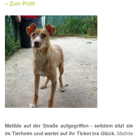
Expan
» Zum Profil
Kontakt & Rechtliches
Aktuelle Spenden 2026
Expan
Facebook
Ihre/Eure Spenden – Januar bis Juni 2026
Instagram
Spenden 2025
Juli bis Dezember 2025
Januar bis Juni 2025
Spenden 2024
Juli bis Dezember 2024
Matilde auf der Straße aufgegriffen - seitdem sitzt sie
Januar bis Juni 2024
im Tierheim und wartet auf ihr Ticket ins Glück.
Matilde