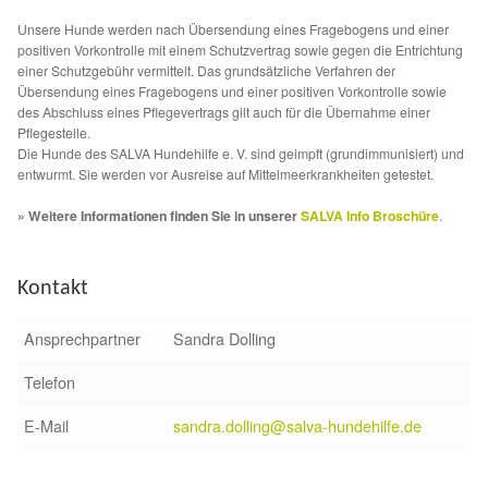
Fördermitgliedschaft
Unsere Hunde werden nach Übersendung eines Fragebogens und einer
positiven Vorkontrolle mit einem Schutzvertrag sowie gegen die Entrichtung
Tierschutz
einer Schutzgebühr vermittelt. Das grundsätzliche Verfahren der
Übersendung eines Fragebogens und einer positiven Vorkontrolle sowie
des Abschluss eines Pflegevertrags gilt auch für die Übernahme einer
Auslandstierschutz
Pflegestelle.
Die Hunde des SALVA Hundehilfe e. V. sind geimpft (grundimmunisiert) und
Schutzgebühr
entwurmt. Sie werden vor Ausreise auf Mittelmeerkrankheiten getestet.
» Weitere Informationen finden Sie in unserer
SALVA Info Broschüre
.
Unsere Notnasen
Kontakt
Notnasen in Deutschland
Ansprechpartner
Sandra Dolling
Notnasen noch im Ausland
Telefon
Notnasen mit Handicap
E-Mail
sandra.dolling@salva-hundehilfe.de
Wichtige Gedanken vor der Adoption