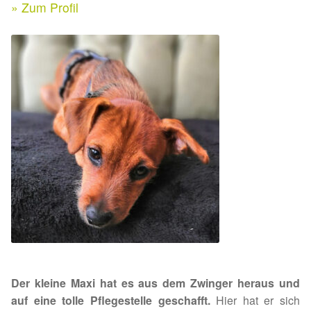
Expan
» Zum Profil
Kontakt & Rechtliches
Aktuelle Spenden 2026
Expan
Facebook
Ihre/Eure Spenden – Januar bis Juni 2026
Instagram
Spenden 2025
Juli bis Dezember 2025
Januar bis Juni 2025
Spenden 2024
Juli bis Dezember 2024
Der kleine Maxi hat es aus dem Zwinger heraus und
Januar bis Juni 2024
auf eine tolle Pflegestelle geschafft.
Hier hat er sich