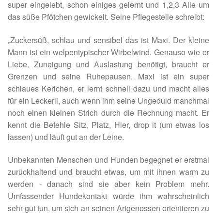
super eingelebt, schon einiges gelernt und 1,2,3 Alle um
Spenden 2023
das süße Pfötchen gewickelt. Seine Pflegestelle schreibt:
Juli bis Dezember 2023
„Zuckersüß, schlau und sensibel das ist Maxi. Der kleine
Mann ist ein welpentypischer Wirbelwind. Genauso wie er
Liebe, Zuneigung und Auslastung benötigt, braucht er
Januar bis Juni 2023
Grenzen und seine Ruhepausen. Maxi ist ein super
schlaues Kerlchen, er lernt schnell dazu und macht alles
Spenden 2022
für ein Leckerli, auch wenn ihm seine Ungeduld manchmal
noch einen kleinen Strich durch die Rechnung macht. Er
Juli bis Dezember 2022
kennt die Befehle Sitz, Platz, Hier, drop it (um etwas los
lassen) und läuft gut an der Leine.
Januar bis Juni 2022
Unbekannten Menschen und Hunden begegnet er erstmal
Spenden 2021
zurückhaltend und braucht etwas, um mit ihnen warm zu
werden - danach sind sie aber kein Problem mehr.
Juli bis Dezember 2021
Umfassender Hundekontakt würde ihm wahrscheinlich
sehr gut tun, um sich an seinen Artgenossen orientieren zu