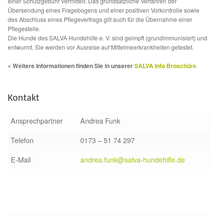
einer Schutzgebühr vermittelt. Das grundsätzliche Verfahren der
Glückliche Fellnasen
Übersendung eines Fragebogens und einer positiven Vorkontrolle sowie
des Abschluss eines Pflegevertrags gilt auch für die Übernahme einer
Happy End Stories
Pflegestelle.
Die Hunde des SALVA Hundehilfe e. V. sind geimpft (grundimmunisiert) und
entwurmt. Sie werden vor Ausreise auf Mittelmeerkrankheiten getestet.
Regenbogenbrücke
» Weitere Informationen finden Sie in unserer
SALVA Info Broschüre
.
Aktuelles
Kontakt
SALVA News
Ansprechpartner
Andrea Funk
Reiseberichte
Telefon
0173 – 51 74 297
Kreativprojekte
E-Mail
andrea.funk@salva-hundehilfe.de
Unsere Partnertierheime
Partnertierheim La Linea in Spanien