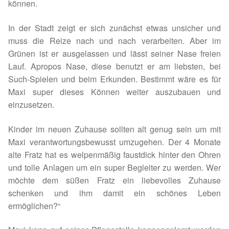
Fördermitgliedschaft
können.
In der Stadt zeigt er sich zunächst etwas unsicher und
Tierschutz
muss die Reize nach und nach verarbeiten. Aber im
Grünen ist er ausgelassen und lässt seiner Nase freien
Auslandstierschutz
Lauf. Apropos Nase, diese benutzt er am liebsten, bei
Such-Spielen und beim Erkunden. Bestimmt wäre es für
Schutzgebühr
Maxi super dieses Können weiter auszubauen und
einzusetzen.
Unsere Notnasen
Kinder im neuen Zuhause sollten alt genug sein um mit
Notnasen in Deutschland
Maxi verantwortungsbewusst umzugehen. Der 4 Monate
alte Fratz hat es welpenmäßig faustdick hinter den Ohren
Notnasen noch im Ausland
und tolle Anlagen um ein super Begleiter zu werden. Wer
möchte dem süßen Fratz ein liebevolles Zuhause
Notnasen mit Handicap
schenken und ihm damit ein schönes Leben
ermöglichen?“
Wichtige Gedanken vor der Adoption