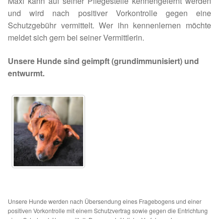
Maxi kann auf seiner Pflegestelle kennengelernt werden
und wird nach positiver Vorkontrolle gegen eine
Sicherheitsgeschirr
Schutzgebühr vermittelt. Wer ihn kennenlernen möchte
meldet sich gern bei seiner Vermittlerin.
Mittelmeerkrankheiten
Unsere Hunde sind geimpft (grundimmunisiert) und
Leishmaniose
entwurmt.
Qualzucht bei Hunden
Sonderfarben bei Hunden
Zwingerhusten
Ablauf Adoption
Info Broschüre – SALVA Hundehilfe e.V.
Unsere Hunde werden nach Übersendung eines Fragebogens und einer
positiven Vorkontrolle mit einem Schutzvertrag sowie gegen die Entrichtung