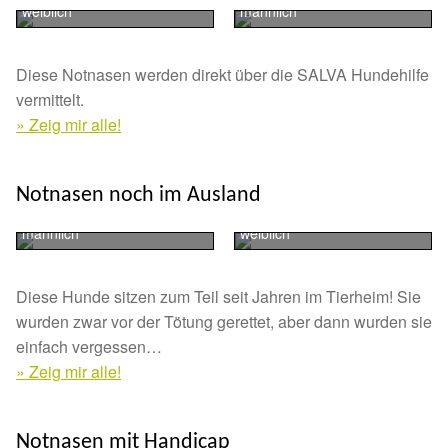
Glückliche Fellnasen
weiblich
männlich
Happy End Stories
Diese Notnasen werden direkt über die SALVA Hundehilfe
vermittelt.
Regenbogenbrücke
» Zeig mir alle!
Aktuelles
MARTIN
LEONOR
Notnasen noch im Ausland
Bodeguero
Mischling
SALVA News
männlich
weiblich
Reiseberichte
Diese Hunde sitzen zum Teil seit Jahren im Tierheim! Sie
wurden zwar vor der Tötung gerettet, aber dann wurden sie
Kreativprojekte
einfach vergessen…
» Zeig mir alle!
Unsere Partnertierheime
Partnertierheim La Linea in Spanien
NALA
DOKY
Notnasen mit Handicap