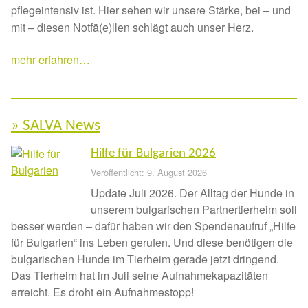
pflegeintensiv ist. Hier sehen wir unsere Stärke, bei – und
Spenden 2023
mit – diesen Notfä(e)llen schlägt auch unser Herz.
Juli bis Dezember 2023
mehr erfahren…
Januar bis Juni 2023
» SALVA News
Spenden 2022
Hilfe für Bulgarien 2026
Juli bis Dezember 2022
Veröffentlicht: 9. August 2026
Update Juli 2026. Der Alltag der Hunde in
Januar bis Juni 2022
unserem bulgarischen Partnertierheim soll
besser werden – dafür haben wir den Spendenaufruf „Hilfe
Spenden 2021
für Bulgarien“ ins Leben gerufen. Und diese benötigen die
bulgarischen Hunde im Tierheim gerade jetzt dringend.
Juli bis Dezember 2021
Das Tierheim hat im Juli seine Aufnahmekapazitäten
erreicht. Es droht ein Aufnahmestopp!