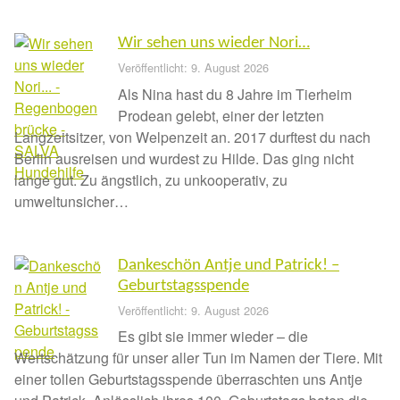
Fördermitgliedschaft
Wir sehen uns wieder Nori…
Tierschutz
Veröffentlicht: 9. August 2026
Als Nina hast du 8 Jahre im Tierheim
Auslandstierschutz
Prodean gelebt, einer der letzten
Langzeitsitzer, von Welpenzeit an. 2017 durftest du nach
Schutzgebühr
Berlin ausreisen und wurdest zu Hilde. Das ging nicht
lange gut. Zu ängstlich, zu unkooperativ, zu
Unsere Notnasen
umweltunsicher…
Notnasen in Deutschland
Dankeschön Antje und Patrick! –
Notnasen noch im Ausland
Geburtstagsspende
Veröffentlicht: 9. August 2026
Notnasen mit Handicap
Es gibt sie immer wieder – die
Wertschätzung für unser aller Tun im Namen der Tiere. Mit
einer tollen Geburtstagsspende überraschten uns Antje
Wichtige Gedanken vor der Adoption