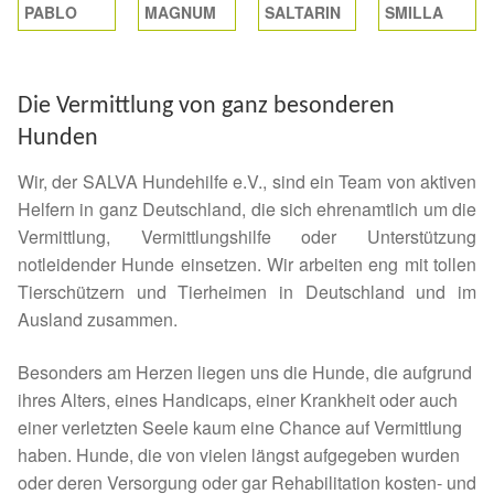
Expan
PABLO
MAGNUM
SALTARIN
SMILLA
Kontakt & Rechtliches
Aktuelle Spenden 2026
Expan
Die Vermittlung von ganz besonderen
Facebook
Ihre/Eure Spenden – Januar bis Juni 2026
Hunden
Instagram
Spenden 2025
Wir, der SALVA Hundehilfe e.V., sind ein Team von aktiven
Helfern in ganz Deutschland, die sich ehrenamtlich um die
Juli bis Dezember 2025
Vermittlung, Vermittlungshilfe oder Unterstützung
notleidender Hunde einsetzen. Wir arbeiten eng mit tollen
Januar bis Juni 2025
Tierschützern und Tierheimen in Deutschland und im
Ausland zusammen.
Spenden 2024
Besonders am Herzen liegen uns die Hunde, die aufgrund
ihres Alters, eines Handicaps, einer Krankheit oder auch
Juli bis Dezember 2024
einer verletzten Seele kaum eine Chance auf Vermittlung
haben. Hunde, die von vielen längst aufgegeben wurden
Januar bis Juni 2024
oder deren Versorgung oder gar Rehabilitation kosten- und