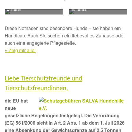
Golden Retriever
Epagneul Breton
weiblich
männlich
Aktion „Hilfe La Linea“
Updates „Hilfe La Linea“
Diese Notnasen sind besondere Hunde – sie haben ein
Handicap. Auch Sie suchen ein liebevolles Zuhause oder
Partnertierheim in Bulgarien
auch eine engagierte Pflegestelle.
» Zeig mir alle!
Partnertierheim in Polen
Liebe Tierschutzfreunde und
Tierschutzfreundinnen,
die EU hat
neue
gesetzliche Regelungen festgelegt. Die Verordnung
(EG) 561/2006 sieht in Art. 2 Abs. 1 ab dem 1. Juli 2026
eine Absenkung der Gewichtsgrenze auf 2,5 Tonnen