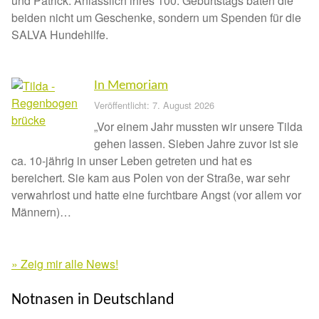
und Patrick. Anlässlich ihres 100. Geburtstags baten die
beiden nicht um Geschenke, sondern um Spenden für die
Sicherheitsgeschirr
SALVA Hundehilfe.
Mittelmeerkrankheiten
In Memoriam
Leishmaniose
Veröffentlicht: 7. August 2026
„Vor einem Jahr mussten wir unsere Tilda
Qualzucht bei Hunden
gehen lassen. Sieben Jahre zuvor ist sie
ca. 10-jährig in unser Leben getreten und hat es
Sonderfarben bei Hunden
bereichert. Sie kam aus Polen von der Straße, war sehr
verwahrlost und hatte eine furchtbare Angst (vor allem vor
Zwingerhusten
Männern)…
Ablauf Adoption
» Zeig mir alle News!
Info Broschüre – SALVA Hundehilfe e.V.
SMILA
GOLFO
Notnasen in Deutschland
Schäferhund
Mischling