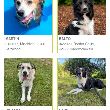
MARTIN
BALTO
01/2017, Mischling, 29410
04/2020, Border Collie,
Salzwedel
42477 Radevormwald