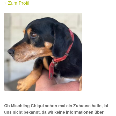
Expan
» Zum Profil
Kontakt & Rechtliches
Aktuelle Spenden 2026
Expan
Facebook
Ihre/Eure Spenden – Januar bis Juni 2026
Instagram
Spenden 2025
Juli bis Dezember 2025
Januar bis Juni 2025
Spenden 2024
Juli bis Dezember 2024
Ob Mischling Chiqui schon mal ein Zuhause hatte, ist
Januar bis Juni 2024
uns nicht bekannt, da wir keine Informationen über