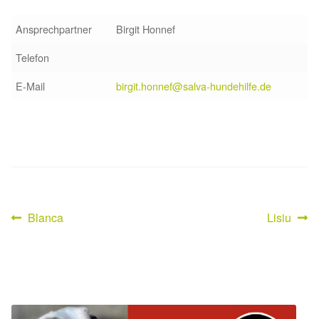
Sicherheitsgeschirr
Ansprechpartner
Birgit Honnef
Telefon
Mittelmeerkrankheiten
E-Mail
birgit.honnef@salva-hundehilfe.de
Leishmaniose
Qualzucht bei Hunden
Sonderfarben bei Hunden
Zwingerhusten
Vorheriger
Nächster
Blanca
Lisiu
Beitragsnavigation
Beitrag:
Beitrag:
Ablauf Adoption
Info Broschüre – SALVA Hundehilfe e.V.