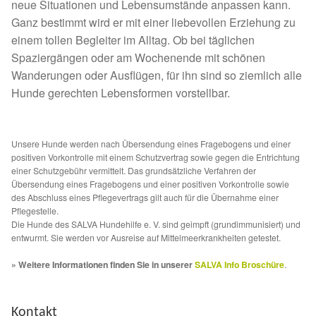
Fördermitgliedschaft
neue Situationen und Lebensumstände anpassen kann.
Ganz bestimmt wird er mit einer liebevollen Erziehung zu
Tierschutz
einem tollen Begleiter im Alltag. Ob bei täglichen
Spaziergängen oder am Wochenende mit schönen
Wanderungen oder Ausflügen, für ihn sind so ziemlich alle
Auslandstierschutz
Hunde gerechten Lebensformen vorstellbar.
Schutzgebühr
Unsere Hunde werden nach Übersendung eines Fragebogens und einer
Unsere Notnasen
positiven Vorkontrolle mit einem Schutzvertrag sowie gegen die Entrichtung
einer Schutzgebühr vermittelt. Das grundsätzliche Verfahren der
Übersendung eines Fragebogens und einer positiven Vorkontrolle sowie
Notnasen in Deutschland
des Abschluss eines Pflegevertrags gilt auch für die Übernahme einer
Pflegestelle.
Die Hunde des SALVA Hundehilfe e. V. sind geimpft (grundimmunisiert) und
Notnasen noch im Ausland
entwurmt. Sie werden vor Ausreise auf Mittelmeerkrankheiten getestet.
Notnasen mit Handicap
» Weitere Informationen finden Sie in unserer
SALVA Info Broschüre
.
Wichtige Gedanken vor der Adoption
Kontakt