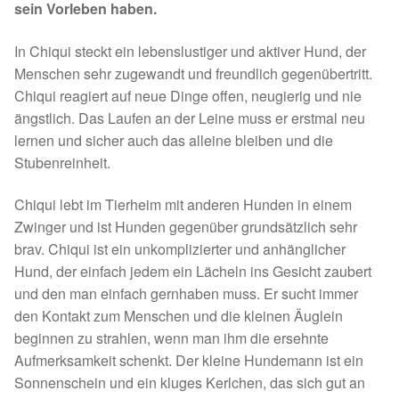
sein Vorleben haben.
Spenden 2023
In Chiqui steckt ein lebenslustiger und aktiver Hund, der
Juli bis Dezember 2023
Menschen sehr zugewandt und freundlich gegenübertritt.
Chiqui reagiert auf neue Dinge offen, neugierig und nie
ängstlich. Das Laufen an der Leine muss er erstmal neu
Januar bis Juni 2023
lernen und sicher auch das alleine bleiben und die
Stubenreinheit.
Spenden 2022
Chiqui lebt im Tierheim mit anderen Hunden in einem
Juli bis Dezember 2022
Zwinger und ist Hunden gegenüber grundsätzlich sehr
brav. Chiqui ist ein unkomplizierter und anhänglicher
Januar bis Juni 2022
Hund, der einfach jedem ein Lächeln ins Gesicht zaubert
und den man einfach gernhaben muss. Er sucht immer
Spenden 2021
den Kontakt zum Menschen und die kleinen Äuglein
beginnen zu strahlen, wenn man ihm die ersehnte
Juli bis Dezember 2021
Aufmerksamkeit schenkt. Der kleine Hundemann ist ein
Sonnenschein und ein kluges Kerlchen, das sich gut an