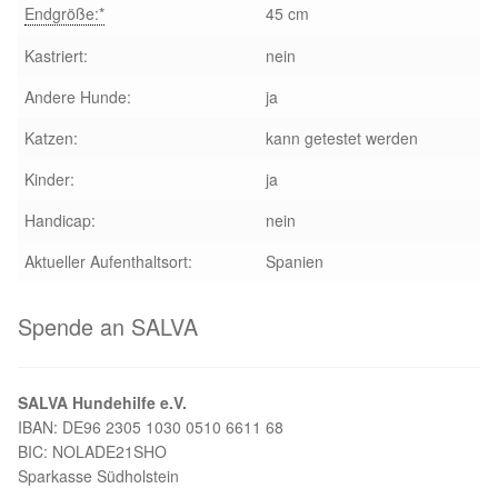
Endgröße:*
45 cm
Aktion „Hilfe La Linea“
Kastriert:
nein
Andere Hunde:
ja
Updates „Hilfe La Linea“
Katzen:
kann getestet werden
Partnertierheim in Bulgarien
Kinder:
ja
Partnertierheim in Polen
Handicap:
nein
Aktueller Aufenthaltsort:
Spanien
Spende an SALVA
SALVA Hundehilfe e.V.
IBAN: DE96 2305 1030 0510 6611 68
BIC: NOLADE21SHO
Sparkasse Südholstein