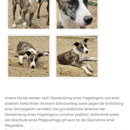
Glückliche Fellnasen
Happy End Stories
Regenbogenbrücke
Aktuelles
SALVA News
Reiseberichte
Kreativprojekte
Unsere Hunde werden nach Übersendung eines Fragebogens und einer
positiven Vorkontrolle mit einem Schutzvertrag sowie gegen die Entrichtung
einer Schutzgebühr vermittelt. Das grundsätzliche Verfahren der
Unsere Partnertierheime
Übersendung eines Fragebogens und einer positiven Vorkontrolle sowie
des Abschluss eines Pflegevertrags gilt auch für die Übernahme einer
Partnertierheim La Linea in Spanien
Pflegestelle.