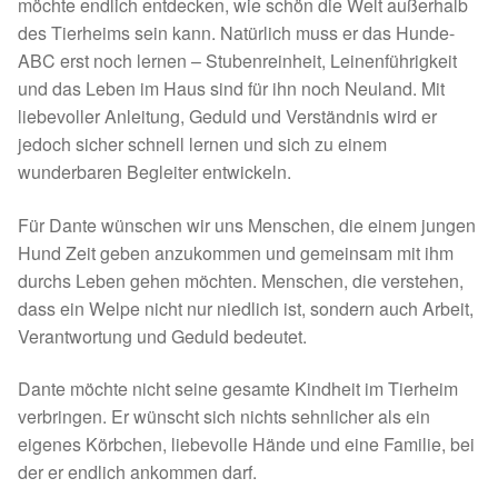
Fördermitgliedschaft
möchte endlich entdecken, wie schön die Welt außerhalb
des Tierheims sein kann. Natürlich muss er das Hunde-
ABC erst noch lernen – Stubenreinheit, Leinenführigkeit
Tierschutz
und das Leben im Haus sind für ihn noch Neuland. Mit
liebevoller Anleitung, Geduld und Verständnis wird er
Auslandstierschutz
jedoch sicher schnell lernen und sich zu einem
wunderbaren Begleiter entwickeln.
Schutzgebühr
Für Dante wünschen wir uns Menschen, die einem jungen
Unsere Notnasen
Hund Zeit geben anzukommen und gemeinsam mit ihm
durchs Leben gehen möchten. Menschen, die verstehen,
Notnasen in Deutschland
dass ein Welpe nicht nur niedlich ist, sondern auch Arbeit,
Verantwortung und Geduld bedeutet.
Notnasen noch im Ausland
Dante möchte nicht seine gesamte Kindheit im Tierheim
Notnasen mit Handicap
verbringen. Er wünscht sich nichts sehnlicher als ein
eigenes Körbchen, liebevolle Hände und eine Familie, bei
der er endlich ankommen darf.
Wichtige Gedanken vor der Adoption