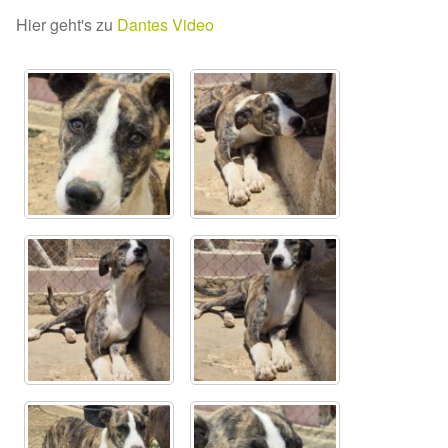
Hier geht's zu
Dantes Video
Sicherheitsgeschirr
Mittelmeerkrankheiten
Leishmaniose
Qualzucht bei Hunden
Sonderfarben bei Hunden
Zwingerhusten
Ablauf Adoption
Info Broschüre – SALVA Hundehilfe e.V.