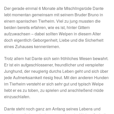
Spenden 2023
Der gerade einmal 6 Monate alte Mischlingsrüde Dante
lebt momentan gemeinsam mit seinem Bruder Bruno in
Juli bis Dezember 2023
einem spanischen Tierheim. Viel zu jung mussten die
beiden bereits erfahren, wie es ist, hinter Gittern
aufzuwachsen – dabei sollten Welpen in diesem Alter
Januar bis Juni 2023
doch eigentlich Geborgenheit, Liebe und die Sicherheit
eines Zuhauses kennenlernen.
Spenden 2022
Trotz allem hat Dante sich sein fröhliches Wesen bewahrt.
Juli bis Dezember 2022
Er ist ein aufgeschlossener, freundlicher und verspielter
Junghund, der neugierig durchs Leben geht und sich über
Januar bis Juni 2022
jede Aufmerksamkeit riesig freut. Mit den anderen Hunden
im Tierheim versteht er sich sehr gut und typisch Welpe
Spenden 2021
liebt er es zu toben, zu spielen und anschließend müde
einzuschlafen.
Juli bis Dezember 2021
Dante steht noch ganz am Anfang seines Lebens und