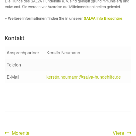
Die Hunde des SALVA Hundehilfe e. V. sind geimpft (grundimmunisiert) und
entwurmt. Sie werden vor Ausreise auf Mittelmeerkrankheiten getestet.
Aktion „Hilfe La Linea“
» Weitere Informationen finden Sie in unserer
SALVA Info Broschüre
.
Updates „Hilfe La Linea“
Kontakt
Partnertierheim in Bulgarien
Ansprechpartner
Kerstin Neumann
Partnertierheim in Polen
Telefon
E-Mail
kerstin.neumann@salva-hundehilfe.de
Vorheriger
Nächster
Morente
Viera
Beitragsnavigation