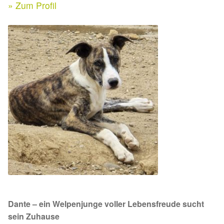
Expan
» Zum Profil
Kontakt & Rechtliches
Aktuelle Spenden 2026
Expan
Facebook
Ihre/Eure Spenden – Januar bis Juni 2026
Instagram
Spenden 2025
Juli bis Dezember 2025
Januar bis Juni 2025
Spenden 2024
Juli bis Dezember 2024
Dante – ein Welpenjunge voller Lebensfreude sucht
Januar bis Juni 2024
sein Zuhause