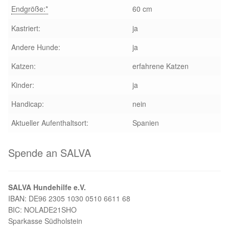
Endgröße:*
60 cm
Aktion „Hilfe La Linea“
Kastriert:
ja
Updates „Hilfe La Linea“
Andere Hunde:
ja
Katzen:
erfahrene Katzen
Partnertierheim in Bulgarien
Kinder:
ja
Partnertierheim in Polen
Handicap:
nein
Aktueller Aufenthaltsort:
Spanien
Spende an SALVA
SALVA Hundehilfe e.V.
IBAN: DE96 2305 1030 0510 6611 68
BIC: NOLADE21SHO
Sparkasse Südholstein