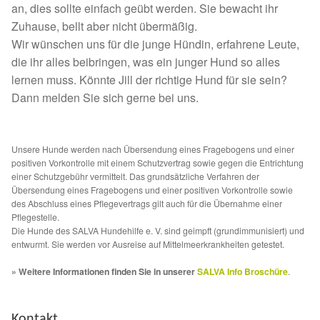
Fördermitgliedschaft
an, dies sollte einfach geübt werden. Sie bewacht ihr
Zuhause, bellt aber nicht übermäßig.
Tierschutz
Wir wünschen uns für die junge Hündin, erfahrene Leute,
die ihr alles beibringen, was ein junger Hund so alles
Auslandstierschutz
lernen muss. Könnte Jill der richtige Hund für sie sein?
Dann melden Sie sich gerne bei uns.
Schutzgebühr
Unsere Hunde werden nach Übersendung eines Fragebogens und einer
Unsere Notnasen
positiven Vorkontrolle mit einem Schutzvertrag sowie gegen die Entrichtung
einer Schutzgebühr vermittelt. Das grundsätzliche Verfahren der
Notnasen in Deutschland
Übersendung eines Fragebogens und einer positiven Vorkontrolle sowie
des Abschluss eines Pflegevertrags gilt auch für die Übernahme einer
Pflegestelle.
Notnasen noch im Ausland
Die Hunde des SALVA Hundehilfe e. V. sind geimpft (grundimmunisiert) und
entwurmt. Sie werden vor Ausreise auf Mittelmeerkrankheiten getestet.
Notnasen mit Handicap
» Weitere Informationen finden Sie in unserer
SALVA Info Broschüre
.
Wichtige Gedanken vor der Adoption
Kontakt