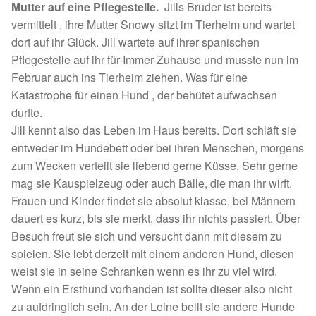
Mutter auf eine Pflegestelle.
Jills Bruder ist bereits
Spenden 2023
vermittelt , ihre Mutter Snowy sitzt im Tierheim und wartet
dort auf ihr Glück. Jill wartete auf ihrer spanischen
Juli bis Dezember 2023
Pflegestelle auf ihr für-Immer-Zuhause und musste nun im
Februar auch ins Tierheim ziehen. Was für eine
Januar bis Juni 2023
Katastrophe für einen Hund , der behütet aufwachsen
durfte.
Jill kennt also das Leben im Haus bereits. Dort schläft sie
Spenden 2022
entweder im Hundebett oder bei ihren Menschen, morgens
zum Wecken verteilt sie liebend gerne Küsse. Sehr gerne
Juli bis Dezember 2022
mag sie Kauspielzeug oder auch Bälle, die man ihr wirft.
Frauen und Kinder findet sie absolut klasse, bei Männern
Januar bis Juni 2022
dauert es kurz, bis sie merkt, dass ihr nichts passiert. Über
Besuch freut sie sich und versucht dann mit diesem zu
Spenden 2021
spielen. Sie lebt derzeit mit einem anderen Hund, diesen
weist sie in seine Schranken wenn es ihr zu viel wird.
Juli bis Dezember 2021
Wenn ein Ersthund vorhanden ist sollte dieser also nicht
zu aufdringlich sein. An der Leine bellt sie andere Hunde