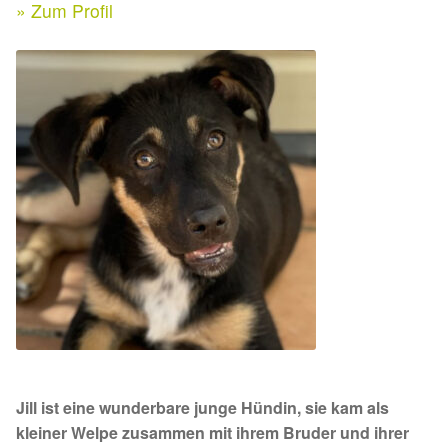
Expan
» Zum Profil
Kontakt & Rechtliches
Aktuelle Spenden 2026
Expan
Facebook
Ihre/Eure Spenden – Januar bis Juni 2026
Instagram
Spenden 2025
Juli bis Dezember 2025
Januar bis Juni 2025
Spenden 2024
Juli bis Dezember 2024
Jill ist eine wunderbare junge Hündin, sie kam als
Januar bis Juni 2024
kleiner Welpe zusammen mit ihrem Bruder und ihrer