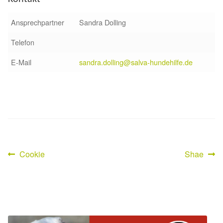
Sicherheitsgeschirr
Ansprechpartner
Sandra Dolling
Mittelmeerkrankheiten
Telefon
E-Mail
sandra.dolling@salva-hundehilfe.de
Leishmaniose
Qualzucht bei Hunden
Sonderfarben bei Hunden
Zwingerhusten
Vorheriger
Nächster
Cookie
Shae
Beitragsnavigation
Beitrag:
Beitrag:
Ablauf Adoption
Info Broschüre – SALVA Hundehilfe e.V.