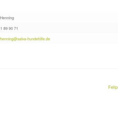
 Henning
61 89 90 71
.henning@salva-hundehilfe.de
Näch
Feli
Beitr