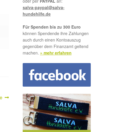
oder per
PAYPAL
an:
salva-paypal@salva-
hundehilfe.de
Für Spenden bis zu 300 Euro
können Spendende ihre Zahlungen
auch durch einen Kontoauszug
gegenüber dem Finanzamt geltend
machen.
» mehr erfahren
ster
pe
ag: