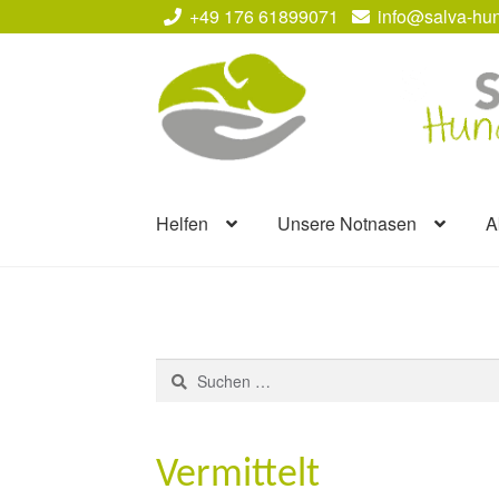
+49 176 61899071
info@salva-hun
Zur
Zum
Navigation
Inhalt
springen
springen
Helfen
Unsere Notnasen
A
Suchen
nach:
Vermittelt