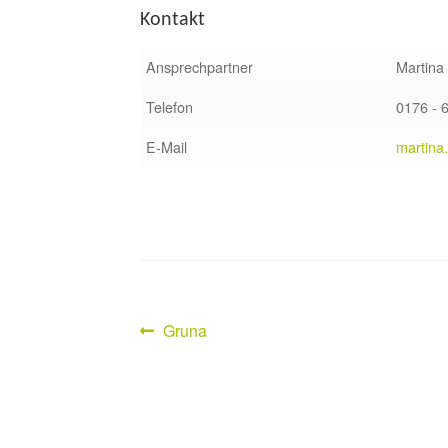
Kontakt
Ansprechpartner
Martina
Telefon
0176 - 
E-Mail
martina
Vorheriger
Gruna
Beitragsnavigation
Beitrag: