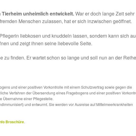
im Tierheim unheimlich entwickelt.
War er doch lange Zeit sehr
 fremden Menschen zulassen, hat er sich inzwischen geöffnet.
 Pflegerin liebkosen und knuddeln lassen, sondern kann sich a
nen und zeigt ihnen seine liebevolle Seite.
e zu finden. Er wartet schon so lange und soll nun an der Reih
ns und einer positiven Vorkontrolle mit einem Schutzvertrag sowie gegen die
tzliche Verfahren der Übersendung eines Fragebogens und einer positiven Vorkontr
die Übernahme einer Pflegestelle.
ndimmunisiert) und entwurmt. Sie werden vor Ausreise auf Mittelmeerkrankheiten
nfo Broschüre
.