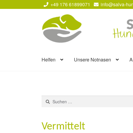
+49 176 61899071
info@salva-hun
Zur
Zum
Navigation
Inhalt
springen
springen
Helfen
Unsere Notnasen
A
Suchen
nach:
Vermittelt