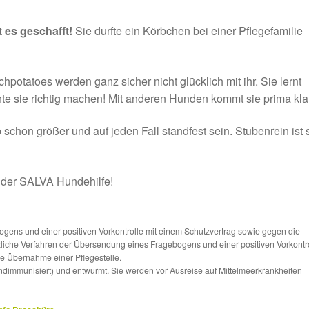
t es geschafft!
Sie durfte ein Körbchen bei einer Pflegefamilie
hpotatoes werden ganz sicher nicht glücklich mit ihr. Sie lernt
hte sie richtig machen! Mit anderen Hunden kommt sie prima klar
b schon größer und auf jeden Fall standfest sein. Stubenrein ist 
n der SALVA Hundehilfe!
ns und einer positiven Vorkontrolle mit einem Schutzvertrag sowie gegen die
tzliche Verfahren der Übersendung eines Fragebogens und einer positiven Vorkontr
die Übernahme einer Pflegestelle.
ndimmunisiert) und entwurmt. Sie werden vor Ausreise auf Mittelmeerkrankheiten