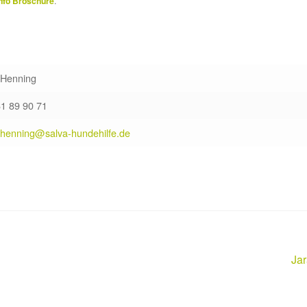
nfo Broschüre
.
 Henning
61 89 90 71
.henning@salva-hundehilfe.de
Näc
Ja
Bei