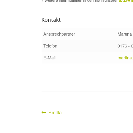
» Weitere Informationen finden Sie in unserer
SALVA I
Kontakt
Ansprechpartner
Martina
Telefon
0176 - 
E-Mail
martina
Vorheriger
Smilla
Beitragsnavigation
Beitrag: