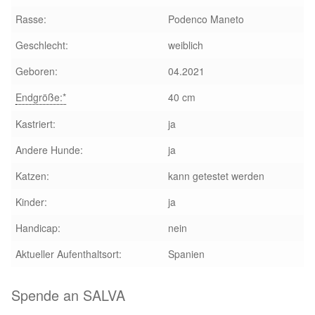
Glückliche Fellnasen
Rasse:
Podenco Maneto
Happy End Stories
Geschlecht:
weiblich
Geboren:
04.2021
Regenbogenbrücke
Endgröße:*
40 cm
Aktuelles
Kastriert:
ja
Andere Hunde:
ja
SALVA News
Katzen:
kann getestet werden
Reiseberichte
Kinder:
ja
Handicap:
nein
Kreativprojekte
Aktueller Aufenthaltsort:
Spanien
Unsere Partnertierheime
Spende an SALVA
Partnertierheim La Linea in Spanien