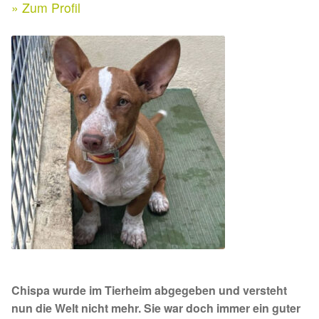
Expan
» Zum Profil
Kontakt & Rechtliches
Aktuelle Spenden 2026
Expan
Facebook
Ihre/Eure Spenden – Januar bis Juni 2026
Instagram
Spenden 2025
Juli bis Dezember 2025
Januar bis Juni 2025
Spenden 2024
Juli bis Dezember 2024
Chispa wurde im Tierheim abgegeben und versteht
Januar bis Juni 2024
nun die Welt nicht mehr. Sie war doch immer ein guter