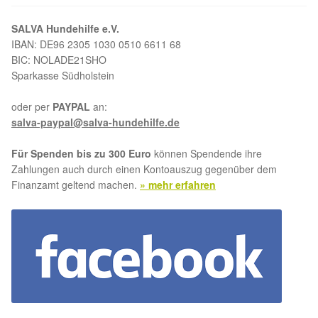
Aktion „Hilfe La Linea“
SALVA Hundehilfe e.V.
IBAN: DE96 2305 1030 0510 6611 68
BIC: NOLADE21SHO
Updates „Hilfe La Linea“
Sparkasse Südholstein
Partnertierheim in Bulgarien
oder per
PAYPAL
an:
salva-paypal@salva-hundehilfe.de
Partnertierheim in Polen
Für Spenden bis zu 300 Euro
können Spendende ihre
Zahlungen auch durch einen Kontoauszug gegenüber dem
Finanzamt geltend machen.
» mehr erfahren