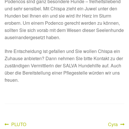
Fördermitgliedschaft
Podencos sind ganz besondere Hunde – freiheitsliebend
und sehr sensibel. Mit Chispa zieht ein Juwel unter den
Hunden bei Ihnen ein und sie wird ihr Herz im Sturm
Tierschutz
erobern. Um einem Podenco gerecht werden zu können,
sollten Sie sich vorab mit dem Wesen dieser Seelenhunde
Auslandstierschutz
auseinandergesetzt haben.
Schutzgebühr
Ihre Entscheidung ist gefallen und Sie wollen Chispa ein
Zuhause anbieten? Dann nehmen Sie bitte Kontakt zu der
Unsere Notnasen
zuständigen Vermittlerin der SALVA Hundehilfe auf. Auch
über die Bereitstellung einer Pflegestelle würden wir uns
Notnasen in Deutschland
freuen.
Notnasen noch im Ausland
Notnasen mit Handicap
Wichtige Gedanken vor der Adoption
Vorheriger
Nächster
PLUTO
Cyra
Beitragsnavigation