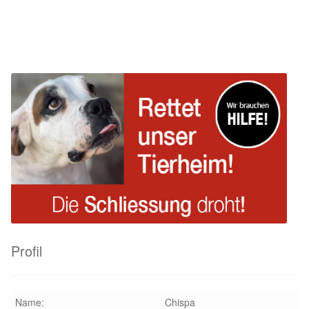
Beitrag:
Beitrag:
Sicherheitsgeschirr
Mittelmeerkrankheiten
Leishmaniose
Qualzucht bei Hunden
Sonderfarben bei Hunden
Zwingerhusten
Ablauf Adoption
Profil
Info Broschüre – SALVA Hundehilfe e.V.
Name:
Chispa