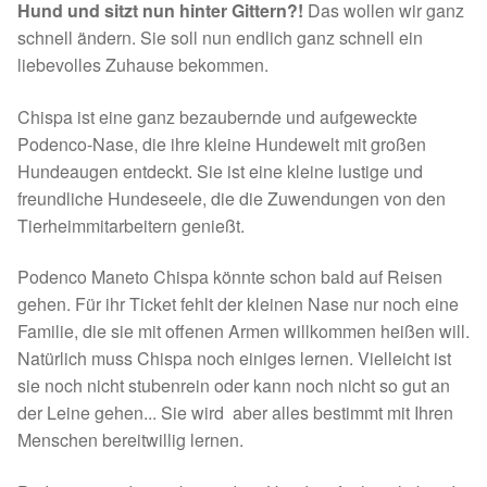
Hund und sitzt nun hinter Gittern?!
Das wollen wir ganz
Spenden 2023
schnell ändern. Sie soll nun endlich ganz schnell ein
liebevolles Zuhause bekommen.
Juli bis Dezember 2023
Chispa ist eine ganz bezaubernde und aufgeweckte
Podenco-Nase, die ihre kleine Hundewelt mit großen
Januar bis Juni 2023
Hundeaugen entdeckt. Sie ist eine kleine lustige und
freundliche Hundeseele, die die Zuwendungen von den
Spenden 2022
Tierheimmitarbeitern genießt.
Juli bis Dezember 2022
Podenco Maneto Chispa könnte schon bald auf Reisen
gehen. Für ihr Ticket fehlt der kleinen Nase nur noch eine
Januar bis Juni 2022
Familie, die sie mit offenen Armen willkommen heißen will.
Natürlich muss Chispa noch einiges lernen. Vielleicht ist
Spenden 2021
sie noch nicht stubenrein oder kann noch nicht so gut an
der Leine gehen... Sie wird aber alles bestimmt mit Ihren
Juli bis Dezember 2021
Menschen bereitwillig lernen.