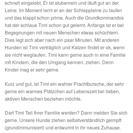
schnell eingelebt. Er ist stubenrein und läuft gut an der
Spenden 2023
Leine. Im Moment lernt er an der Schleppleine zu laufen
und das klappt schon prima. Auch die Grundkommandos
Juli bis Dezember 2023
hat der schlaue Timi schon gut gelernt. Anfangs ist er bei
Begegnungen mit neuen Menschen etwas schüchtern.
Januar bis Juni 2023
Dies legt sich aber nach ein paar Minuten. Mit anderen
Hunden ist Timi verträglich und Katzen findet er ok, wenn
sie nicht weglaufen. Timi kann gerne auch in eine Familie
Spenden 2022
mit Kindern, die den Umgang kennen, ziehen. Denn
Kinder mag er sehr gerne.
Juli bis Dezember 2022
Kurz und gut, ist Timi ein wahrer Prachtbursche, der sehr
Januar bis Juni 2022
gerne ein warmes Plätzchen auf Lebenszeit bei lieben,
aktiven Menschen beziehen möchte.
Spenden 2021
Darf Timi Teil Ihrer Familie werden? Dann melden Sie sich
Juli bis Dezember 2021
gerne. Unsere Hunde ziehen selbstverständlich geimpft
(grundimmunisiert) und entwurmt in ihr neues Zuhause.