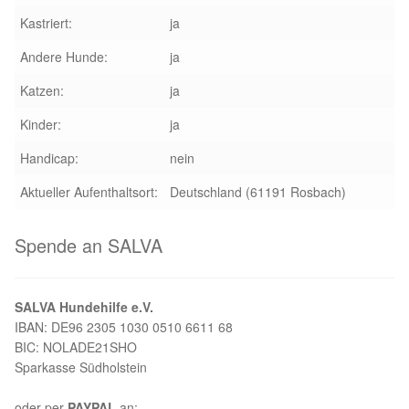
Glückliche Fellnasen
Kastriert:
ja
Happy End Stories
Andere Hunde:
ja
Katzen:
ja
Regenbogenbrücke
Kinder:
ja
Aktuelles
Handicap:
nein
Aktueller Aufenthaltsort:
Deutschland (61191 Rosbach)
SALVA News
Spende an SALVA
Reiseberichte
Kreativprojekte
SALVA Hundehilfe e.V.
IBAN: DE96 2305 1030 0510 6611 68
Unsere Partnertierheime
BIC: NOLADE21SHO
Sparkasse Südholstein
Partnertierheim La Linea in Spanien
oder per
PAYPAL
an: