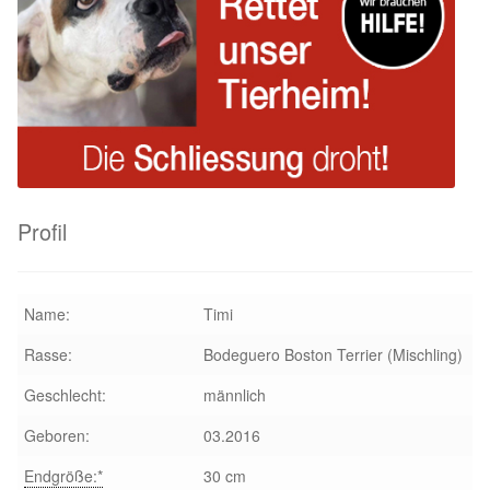
Sicherheitsgeschirr
Mittelmeerkrankheiten
Leishmaniose
Qualzucht bei Hunden
Profil
Sonderfarben bei Hunden
Name:
Timi
Zwingerhusten
Rasse:
Bodeguero Boston Terrier (Mischling)
Ablauf Adoption
Geschlecht:
männlich
Geboren:
03.2016
Info Broschüre – SALVA Hundehilfe e.V.
Endgröße:*
30 cm