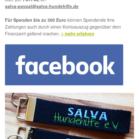
salva-paypal@salva-hundehilfe.de
Aktion „Hilfe La Linea“
Für Spenden bis zu 300 Euro
können Spendende ihre
Zahlungen auch durch einen Kontoauszug gegenüber dem
Updates „Hilfe La Linea“
Finanzamt geltend machen.
» mehr erfahren
Partnertierheim in Bulgarien
Partnertierheim in Polen