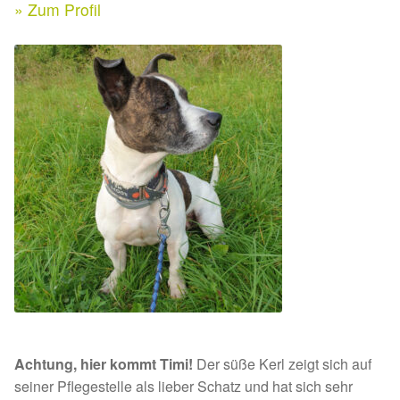
Expan
» Zum Profil
Kontakt & Rechtliches
Aktuelle Spenden 2026
Expan
Facebook
Ihre/Eure Spenden – Januar bis Juni 2026
Instagram
Spenden 2025
Juli bis Dezember 2025
Januar bis Juni 2025
Spenden 2024
Juli bis Dezember 2024
Achtung, hier kommt Timi!
Der süße Kerl zeigt sich auf
Januar bis Juni 2024
seiner Pflegestelle als lieber Schatz und hat sich sehr