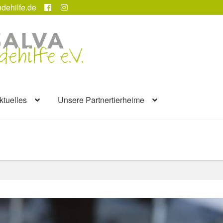
dehilfe.de
ktuelles
Unsere Partnertierheime