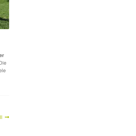
er
Die
ele
ll