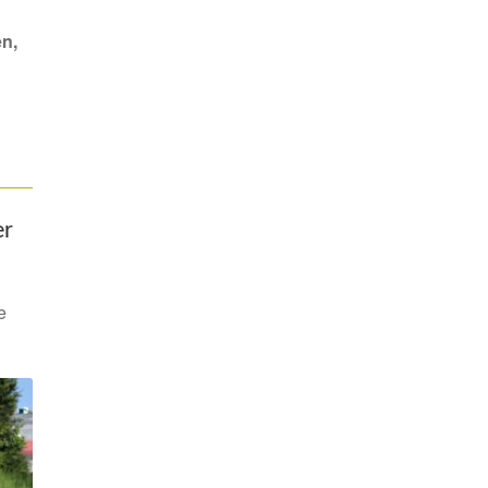
n,
er
e