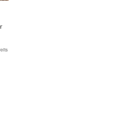
r
eits