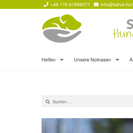
+49 176 61899071
info@salva-hun
Zur
Zum
Navigation
Inhalt
springen
springen
Helfen
Unsere Notnasen
A
Suchen
nach: