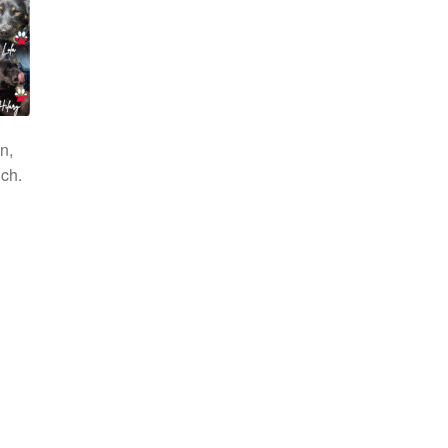
n,
ich.