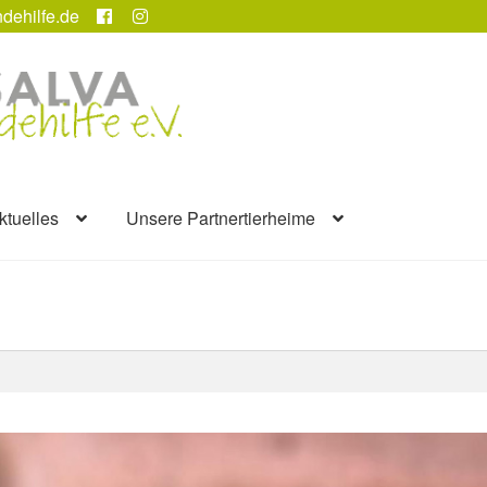
dehilfe.de
ktuelles
Unsere Partnertierheime