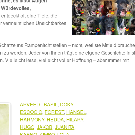
onne, es lässt Augen
s Würdevolles,
entdeckt oft eine Tiefe, die
r vermeintlichen Unsichtbarkeit
ätze ins Rampenlicht stellen – nicht, weil sie Mitleid brauche
n zu werden. Jeder von ihnen trägt eine eigene Geschichte in s
 Vielleicht leise, vielleicht voller Hoffnung – aber immer mit
ARVEED
,
BASIL
,
DOKY
,
ESCOGIO
,
FOREST
,
HANSEL
,
HARMONY
,
HEDDA
,
HILARY
,
HUGO
,
JAKOB
,
JUANITA
,
KAENO
,
KIMBO
,
LOLA
,