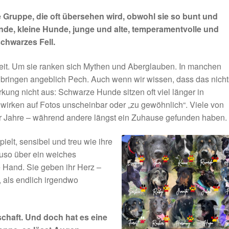
e Gruppe, die oft übersehen wird, obwohl sie so bunt und
unde, kleine Hunde, junge und alte, temperamentvolle und
 schwarzes Fell.
it. Um sie ranken sich Mythen und Aberglauben. In manchen
r bringen angeblich Pech. Auch wenn wir wissen, dass das nicht
Wirkung nicht aus: Schwarze Hunde sitzen oft viel länger in
 wirken auf Fotos unscheinbar oder „zu gewöhnlich“. Viele von
 Jahre – während andere längst ein Zuhause gefunden haben.
pielt, sensibel und treu wie ihre
auso über ein weiches
e Hand. Sie geben ihr Herz –
 als endlich irgendwo
schaft. Und doch hat es eine