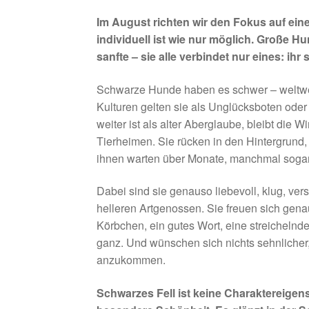
Im August richten wir den Fokus auf ein
individuell ist wie nur möglich. Große H
sanfte – sie alle verbindet nur eines: ihr
Schwarze Hunde haben es schwer – weltwe
Kulturen gelten sie als Unglücksboten ode
weiter ist als alter Aberglaube, bleibt die 
Tierheimen. Sie rücken in den Hintergrund,
ihnen warten über Monate, manchmal sogar
Dabei sind sie genauso liebevoll, klug, vers
helleren Artgenossen. Sie freuen sich gen
Körbchen, ein gutes Wort, eine streichelnd
ganz. Und wünschen sich nichts sehnlicher,
anzukommen.
Schwarzes Fell ist keine Charaktereigen