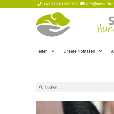
+49 176 61899071
info@salva-hun
Zur
Zum
Navigation
Inhalt
springen
springen
Helfen
Unsere Notnasen
A
Suchen
nach: