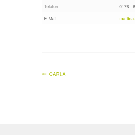
Telefon
0176 - 
E-Mail
martina
Vorheriger
CARLA
Beitragsnavigation
Beitrag: