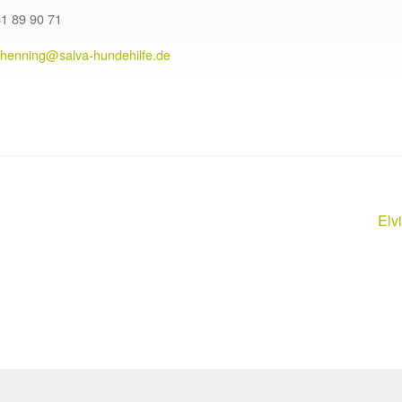
61 89 90 71
.henning@salva-hundehilfe.de
Näc
Elv
Beit