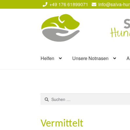
+49 176 61899071
info@salva-hun
Zur
Zum
Navigation
Inhalt
springen
springen
Helfen
Unsere Notnasen
A
Suchen
nach:
Vermittelt