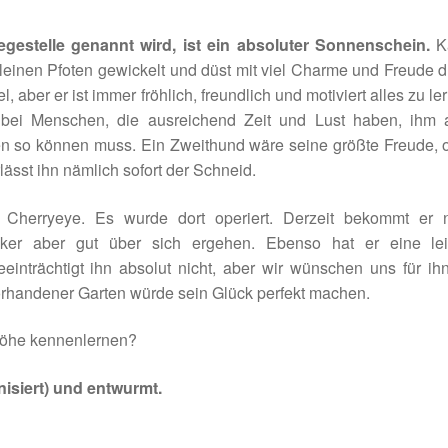
egestelle genannt wird, ist ein absoluter Sonnenschein.
K
einen Pfoten gewickelt und düst mit viel Charme und Freude 
, aber er ist immer fröhlich, freundlich und motiviert alles zu le
bei Menschen, die ausreichend Zeit und Lust haben, ihm a
ten so können muss. Ein Zweithund wäre seine größte Freude,
ässt ihn nämlich sofort der Schneid.
s Cherryeye. Es wurde dort operiert. Derzeit bekommt er 
cker aber gut über sich ergehen. Ebenso hat er eine lei
einträchtigt ihn absolut nicht, aber wir wünschen uns für ih
orhandener Garten würde sein Glück perfekt machen.
Höhe kennenlernen?
siert) und entwurmt.