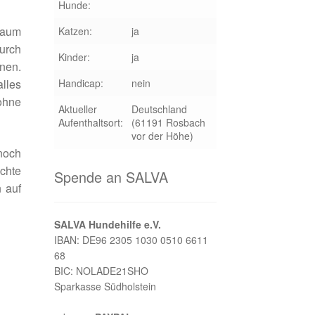
Hunde:
aum
Katzen:
ja
durch
Kinder:
ja
rnen.
Handicap:
nein
lles
 ohne
Aktueller
Deutschland
Aufenthaltsort:
(61191 Rosbach
vor der Höhe)
noch
chte
Spende an SALVA
n auf
SALVA Hundehilfe e.V.
IBAN: DE96 2305 1030 0510 6611
68
BIC: NOLADE21SHO
Sparkasse Südholstein