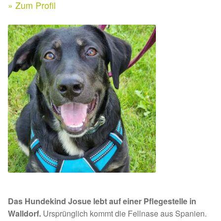
Expan
» Zum Profil
Kontakt & Rechtliches
Aktuelle Spenden 2026
Expan
Facebook
Ihre/Eure Spenden – Januar bis Juni 2026
Instagram
Spenden 2025
Juli bis Dezember 2025
Januar bis Juni 2025
Spenden 2024
Juli bis Dezember 2024
Das Hundekind Josue lebt auf einer Pflegestelle in
Januar bis Juni 2024
Walldorf.
Ursprünglich kommt die Fellnase aus Spanien.