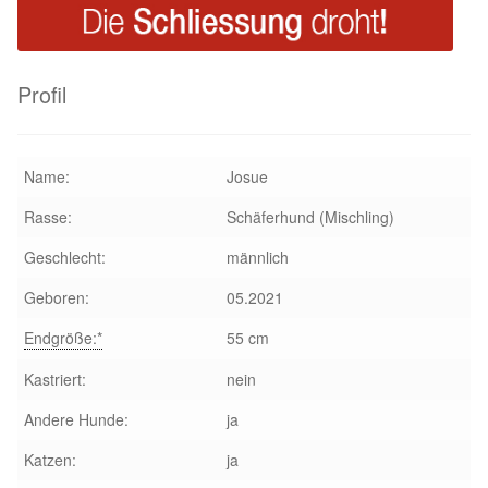
Aktion „Hilfe La Linea“
Profil
Updates „Hilfe La Linea“
Partnertierheim in Bulgarien
Name:
Josue
Partnertierheim in Polen
Rasse:
Schäferhund (Mischling)
Geschlecht:
männlich
Geboren:
05.2021
Endgröße:*
55 cm
Kastriert:
nein
Andere Hunde:
ja
Katzen:
ja