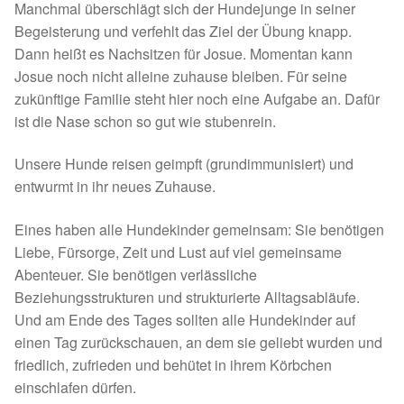
Fördermitgliedschaft
Manchmal überschlägt sich der Hundejunge in seiner
Begeisterung und verfehlt das Ziel der Übung knapp.
Tierschutz
Dann heißt es Nachsitzen für Josue. Momentan kann
Josue noch nicht alleine zuhause bleiben. Für seine
Auslandstierschutz
zukünftige Familie steht hier noch eine Aufgabe an. Dafür
ist die Nase schon so gut wie stubenrein.
Schutzgebühr
Unsere Hunde reisen geimpft (grundimmunisiert) und
entwurmt in ihr neues Zuhause.
Unsere Notnasen
Eines haben alle Hundekinder gemeinsam: Sie benötigen
Notnasen in Deutschland
Liebe, Fürsorge, Zeit und Lust auf viel gemeinsame
Abenteuer. Sie benötigen verlässliche
Notnasen noch im Ausland
Beziehungsstrukturen und strukturierte Alltagsabläufe.
Und am Ende des Tages sollten alle Hundekinder auf
Notnasen mit Handicap
einen Tag zurückschauen, an dem sie geliebt wurden und
friedlich, zufrieden und behütet in ihrem Körbchen
Wichtige Gedanken vor der Adoption
einschlafen dürfen.