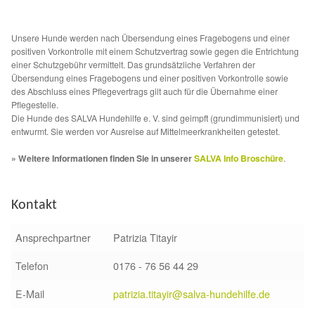
Sicherheitsgeschirr
Unsere Hunde werden nach Übersendung eines Fragebogens und einer
positiven Vorkontrolle mit einem Schutzvertrag sowie gegen die Entrichtung
Mittelmeerkrankheiten
einer Schutzgebühr vermittelt. Das grundsätzliche Verfahren der
Übersendung eines Fragebogens und einer positiven Vorkontrolle sowie
des Abschluss eines Pflegevertrags gilt auch für die Übernahme einer
Leishmaniose
Pflegestelle.
Die Hunde des SALVA Hundehilfe e. V. sind geimpft (grundimmunisiert) und
entwurmt. Sie werden vor Ausreise auf Mittelmeerkrankheiten getestet.
Qualzucht bei Hunden
» Weitere Informationen finden Sie in unserer
SALVA Info Broschüre
.
Sonderfarben bei Hunden
Kontakt
Zwingerhusten
Ansprechpartner
Patrizia Titayir
Ablauf Adoption
Telefon
0176 - 76 56 44 29
Info Broschüre – SALVA Hundehilfe e.V.
E-Mail
patrizia.titayir@salva-hundehilfe.de