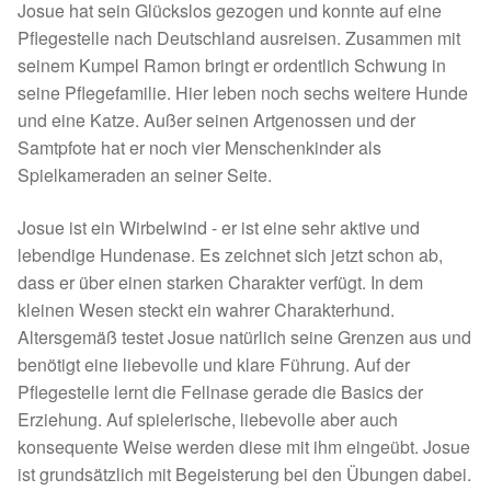
Josue hat sein Glückslos gezogen und konnte auf eine
Spenden 2023
Pflegestelle nach Deutschland ausreisen. Zusammen mit
seinem Kumpel Ramon bringt er ordentlich Schwung in
Juli bis Dezember 2023
seine Pflegefamilie. Hier leben noch sechs weitere Hunde
und eine Katze. Außer seinen Artgenossen und der
Januar bis Juni 2023
Samtpfote hat er noch vier Menschenkinder als
Spielkameraden an seiner Seite.
Spenden 2022
Josue ist ein Wirbelwind - er ist eine sehr aktive und
lebendige Hundenase. Es zeichnet sich jetzt schon ab,
Juli bis Dezember 2022
dass er über einen starken Charakter verfügt. In dem
kleinen Wesen steckt ein wahrer Charakterhund.
Januar bis Juni 2022
Altersgemäß testet Josue natürlich seine Grenzen aus und
benötigt eine liebevolle und klare Führung. Auf der
Spenden 2021
Pflegestelle lernt die Fellnase gerade die Basics der
Erziehung. Auf spielerische, liebevolle aber auch
Juli bis Dezember 2021
konsequente Weise werden diese mit ihm eingeübt. Josue
ist grundsätzlich mit Begeisterung bei den Übungen dabei.