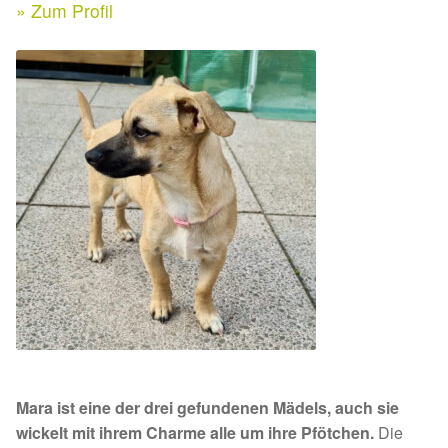
Expan
» Zum Profil
Kontakt & Rechtliches
Aktuelle Spenden 2026
Expan
Facebook
Ihre/Eure Spenden – Januar bis Juni 2026
Instagram
Spenden 2025
Juli bis Dezember 2025
Januar bis Juni 2025
Spenden 2024
Juli bis Dezember 2024
Mara ist eine der drei gefundenen Mädels, auch sie
Januar bis Juni 2024
wickelt mit ihrem Charme alle um ihre Pfötchen.
Die