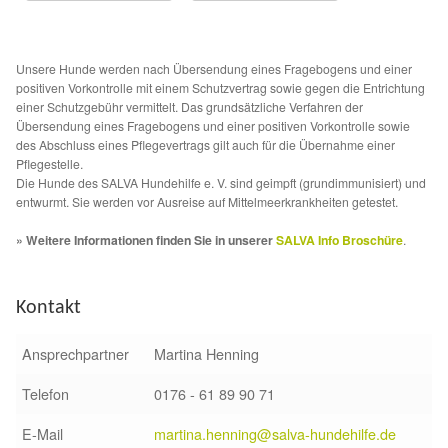
Fördermitgliedschaft
Tierschutz
Unsere Hunde werden nach Übersendung eines Fragebogens und einer
positiven Vorkontrolle mit einem Schutzvertrag sowie gegen die Entrichtung
Auslandstierschutz
einer Schutzgebühr vermittelt. Das grundsätzliche Verfahren der
Übersendung eines Fragebogens und einer positiven Vorkontrolle sowie
des Abschluss eines Pflegevertrags gilt auch für die Übernahme einer
Schutzgebühr
Pflegestelle.
Die Hunde des SALVA Hundehilfe e. V. sind geimpft (grundimmunisiert) und
entwurmt. Sie werden vor Ausreise auf Mittelmeerkrankheiten getestet.
Unsere Notnasen
» Weitere Informationen finden Sie in unserer
SALVA Info Broschüre
.
Notnasen in Deutschland
Kontakt
Notnasen noch im Ausland
Ansprechpartner
Martina Henning
Notnasen mit Handicap
Telefon
0176 - 61 89 90 71
Wichtige Gedanken vor der Adoption
E-Mail
martina.henning@salva-hundehilfe.de