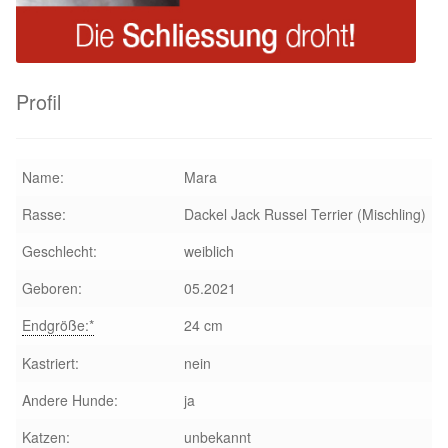
Glückliche Fellnasen
Happy End Stories
Profil
Regenbogenbrücke
Aktuelles
Name:
Mara
Rasse:
Dackel Jack Russel Terrier (Mischling)
SALVA News
Geschlecht:
weiblich
Reiseberichte
Geboren:
05.2021
Kreativprojekte
Endgröße:*
24 cm
Kastriert:
nein
Unsere Partnertierheime
Andere Hunde:
ja
Partnertierheim La Linea in Spanien
Katzen:
unbekannt