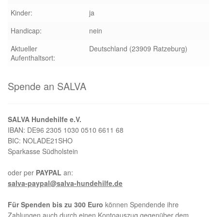
Kinder:
ja
Aktion „Hilfe La Linea“
Handicap:
nein
Updates „Hilfe La Linea“
Aktueller
Deutschland (23909 Ratzeburg)
Aufenthaltsort:
Partnertierheim in Bulgarien
Spende an SALVA
Partnertierheim in Polen
SALVA Hundehilfe e.V.
IBAN: DE96 2305 1030 0510 6611 68
BIC: NOLADE21SHO
Sparkasse Südholstein
oder per
PAYPAL
an:
salva-paypal@salva-hundehilfe.de
Für Spenden bis zu 300 Euro
können Spendende ihre
Zahlungen auch durch einen Kontoauszug gegenüber dem