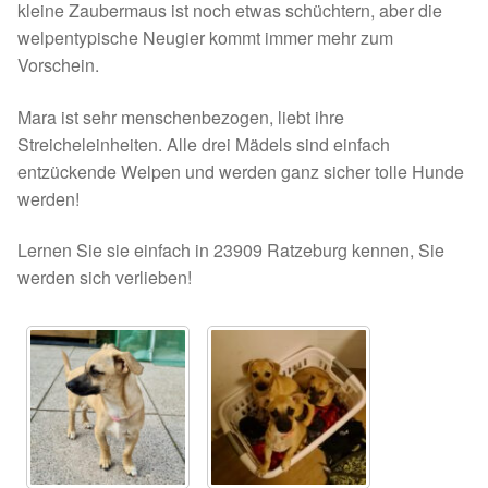
kleine Zaubermaus ist noch etwas schüchtern, aber die
Spenden 2023
welpentypische Neugier kommt immer mehr zum
Vorschein.
Juli bis Dezember 2023
Mara ist sehr menschenbezogen, liebt ihre
Streicheleinheiten. Alle drei Mädels sind einfach
Januar bis Juni 2023
entzückende Welpen und werden ganz sicher tolle Hunde
werden!
Spenden 2022
Lernen Sie sie einfach in 23909 Ratzeburg kennen, Sie
Juli bis Dezember 2022
werden sich verlieben!
Januar bis Juni 2022
Spenden 2021
Juli bis Dezember 2021