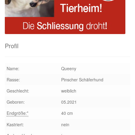
Glückliche Fellnasen
Happy End Stories
Regenbogenbrücke
Profil
Aktuelles
SALVA News
Name:
Queeny
Rasse:
Pinscher Schäferhund
Reiseberichte
Geschlecht:
weiblich
Kreativprojekte
Geboren:
05.2021
Endgröße:*
40 cm
Unsere Partnertierheime
Kastriert:
nein
Partnertierheim La Linea in Spanien