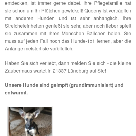
entdecken, ist immer gerne dabei. Ihre Pflegefamilie hat
Spenden 2023
sie schon um ihr Pfötchen gewickelt! Queeny ist verträglich
mit anderen Hunden und ist sehr anhänglich. Ihre
Juli bis Dezember 2023
Streicheleinheiten genießt sie sehr, aber noch lieber spielt
sie zusammen mit ihren Menschen Bällchen holen. Sie
Januar bis Juni 2023
muss auf jeden Fall noch das Hunde-1x1 lernen, aber die
Anfänge meistert sie vorbildlich.
Spenden 2022
Haben Sie sich verliebt, dann melden Sie sich - die kleine
Zaubermaus wartet in 21337 Lüneburg auf Sie!
Juli bis Dezember 2022
Unsere Hunde sind geimpft (grundimmunisiert) und
Januar bis Juni 2022
entwurmt.
Spenden 2021
Juli bis Dezember 2021