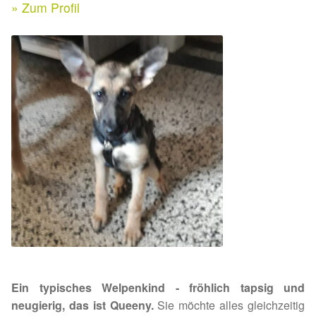
Expan
» Zum Profil
Kontakt & Rechtliches
Aktuelle Spenden 2026
Expan
Facebook
Ihre/Eure Spenden – Januar bis Juni 2026
Instagram
Spenden 2025
Juli bis Dezember 2025
Januar bis Juni 2025
Spenden 2024
Juli bis Dezember 2024
Ein typisches Welpenkind - fröhlich tapsig und
Januar bis Juni 2024
neugierig, das ist Queeny.
Sie möchte alles gleichzeitig