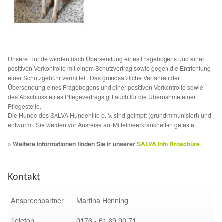
Fördermitgliedschaft
Tierschutz
Auslandstierschutz
Unsere Hunde werden nach Übersendung eines Fragebogens und einer
positiven Vorkontrolle mit einem Schutzvertrag sowie gegen die Entrichtung
einer Schutzgebühr vermittelt. Das grundsätzliche Verfahren der
Schutzgebühr
Übersendung eines Fragebogens und einer positiven Vorkontrolle sowie
des Abschluss eines Pflegevertrags gilt auch für die Übernahme einer
Unsere Notnasen
Pflegestelle.
Die Hunde des SALVA Hundehilfe e. V. sind geimpft (grundimmunisiert) und
entwurmt. Sie werden vor Ausreise auf Mittelmeerkrankheiten getestet.
Notnasen in Deutschland
» Weitere Informationen finden Sie in unserer
SALVA Info Broschüre
.
Notnasen noch im Ausland
Kontakt
Notnasen mit Handicap
Ansprechpartner
Martina Henning
Wichtige Gedanken vor der Adoption
Telefon
0176 - 61 89 90 71