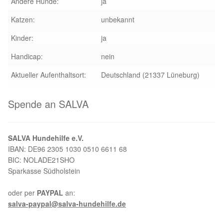
Andere Hunde:
ja
Aktion „Hilfe La Linea“
Katzen:
unbekannt
Kinder:
ja
Updates „Hilfe La Linea“
Handicap:
nein
Partnertierheim in Bulgarien
Aktueller Aufenthaltsort:
Deutschland (21337 Lüneburg)
Partnertierheim in Polen
Spende an SALVA
SALVA Hundehilfe e.V.
IBAN: DE96 2305 1030 0510 6611 68
BIC: NOLADE21SHO
Sparkasse Südholstein
oder per
PAYPAL
an:
salva-paypal@salva-hundehilfe.de